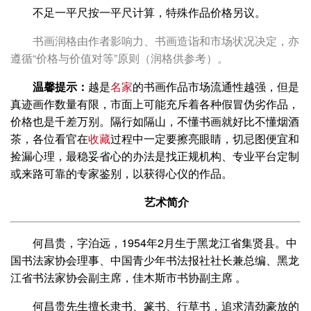
不足一平尺按一平尺计算，特殊作品价格另议。
书画润格由作者影响力、书画造诣和市场状况决定，亦
遵循“价格与价值对等”原则（润格供参考）。
温馨提示：
越是
名家
的书画作品市场流通性越强，但是
真迹画作数量有限，市面上可能充斥着各种假冒伪劣作品，
价格也是千差万别。隔行如隔山，不懂书画就好比不懂烟酒
茶，各位看官在
收藏
过程中一定要擦亮眼睛，切忌图便宜和
捡漏心理，最稳妥省心的办法是找正规机构、专业平台定制
或来路可靠的专家鉴别，以获得心仪的作品。
艺术简介
何昌贵，字泊远，1954年2月生于黑龙江省集贤县。中
国书法家协会理事、中国青少年书法报社社长兼总编、黑龙
江省书法家协会副主席，佳木斯市书协副主席 。
何昌贵先生擅长隶书、篆书、行草书，追求清劲豪放的