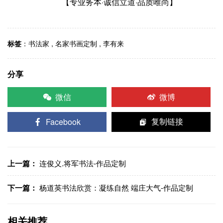
【专业务本·诚信立道·品质唯尚】
标签
：
书法家
,
名家书画定制
,
李有来
分享
微信
微博
Facebook
复制链接
上一篇：
连俊义.将军书法-作品定制
下一篇：
杨道英书法欣赏：凝练自然 端庄大气-作品定制
相关推荐