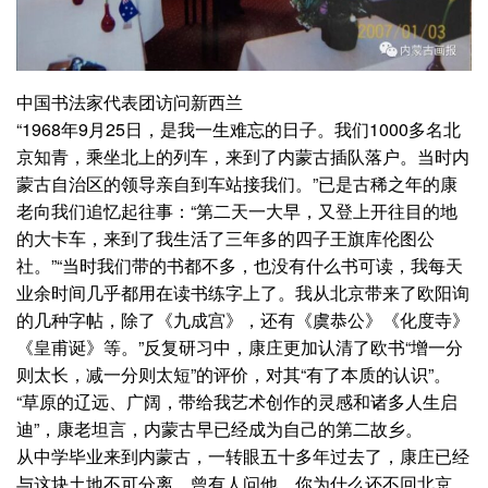
中国书法家代表团访问新西兰
“1968年9月25日，是我一生难忘的日子。我们1000多名北
京知青，乘坐北上的列车，来到了内蒙古插队落户。当时内
蒙古自治区的领导亲自到车站接我们。”已是古稀之年的康
老向我们追忆起往事：“第二天一大早，又登上开往目的地
的大卡车，来到了我生活了三年多的四子王旗库伦图公
社。”“当时我们带的书都不多，也没有什么书可读，我每天
业余时间几乎都用在读书练字上了。我从北京带来了欧阳询
的几种字帖，除了《九成宫》，还有《虞恭公》《化度寺》
《皇甫诞》等。”反复研习中，康庄更加认清了欧书“增一分
则太长，减一分则太短”的评价，对其“有了本质的认识”。
“草原的辽远、广阔，带给我艺术创作的灵感和诸多人生启
迪”，康老坦言，内蒙古早已经成为自己的第二故乡。
从中学毕业来到内蒙古，一转眼五十多年过去了，康庄已经
与这块土地不可分离，曾有人问他，你为什么还不回北京