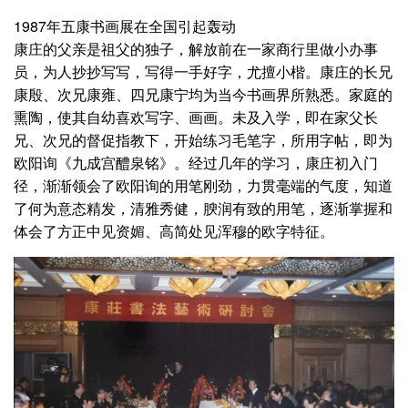
1987年五康书画展在全国引起轰动
康庄的父亲是祖父的独子，解放前在一家商行里做小办事
员，为人抄抄写写，写得一手好字，尤擅小楷。康庄的长兄
康殷、次兄康雍、四兄康宁均为当今书画界所熟悉。家庭的
熏陶，使其自幼喜欢写字、画画。未及入学，即在家父长
兄、次兄的督促指教下，开始练习毛笔字，所用字帖，即为
欧阳询《九成宫醴泉铭》。经过几年的学习，康庄初入门
径，渐渐领会了欧阳询的用笔刚劲，力贯毫端的气度，知道
了何为意态精发，清雅秀健，腴润有致的用笔，逐渐掌握和
体会了方正中见资媚、高简处见浑穆的欧字特征。