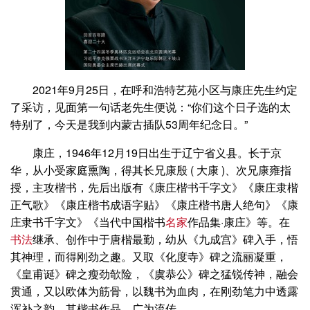
2021年9月25日，在呼和浩特艺苑小区与康庄先生约定
了采访，见面第一句话老先生便说：“你们这个日子选的太
特别了，今天是我到内蒙古插队53周年纪念日。”
康庄，1946年12月19日出生于辽宁省义县。长于京
华，从小受家庭熏陶，得其长兄康殷 ( 大康 )、次兄康雍指
授，主攻楷书，先后出版有《康庄楷书千字文》《康庄隶楷
正气歌》《康庄楷书成语字贴》《康庄楷书唐人绝句》《康
庄隶书千字文》《当代中国楷书
名家
作品集·康庄》等。在
书法
继承、创作中于唐楷最勤，幼从《九成宫》碑入手，悟
其神理，而得刚劲之趣。又取《化度寺》碑之流丽凝重，
《皇甫诞》碑之瘦劲欹险，《虞恭公》碑之猛锐传神，融会
贯通，又以欧体为筋骨，以魏书为血肉，在刚劲笔力中透露
浑补之韵。其楷书作品，广为流传。