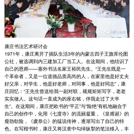
康庄书法艺术研讨会
1971年，康庄离开了插队生活3年的内蒙古四子王旗库伦图
公社，被选调到内三建加工厂当工人。在这期间，他结识了
自己的恩师——塞外书法名家王裕民先生。“王先生既是一
个革命者，又是一位道德品质高尚的人，在家里他是好丈夫
好父亲，对学生，他是好老师，对同事，他是好同志”，康
庄回忆：“王先生曾送给我一副对联，规规矩矩写字，老老
实实做人。这句话一直成为的座右铭，伴我走过了大半
生”。在这期间，康庄把欧书的“平正”与“险绝”有机地融合于
自己的创作中，化用《七度寺》的流丽凝重，《皇甫诞》的
瘦劲欹险，《虞恭公》的猛说传神，逐渐写出了自己的特
色。在写楷书时，康庄又将汉隶中勾绰纵掣的笔法移入，丰