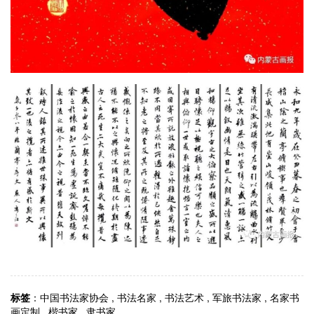
标签
：
中国书法家协会
,
书法名家
,
书法艺术
,
军旅书法家
,
名家书
画定制
,
楷书家
,
隶书家