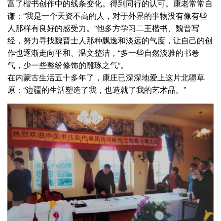
富了楷书创作中的线条变化。得到同行的认可。康老常常自
谦：“我是一个天资不高的人，对于外界的事物没有像有些
人那样有良好的感受力。”他多方学习二王楷书、魏晋写
经，努力寻找魏晋士人那种飘逸和淡远的气度，让自己的创
作也逐渐走向平和、温文整洁，“多一些自然淡雅的书卷
气，少一些整纷修饰的雕琢之气”。
在内蒙古生活五十多年了，康庄已深深地爱上这片北疆草
原：“边疆的生活塑造了我，也造就了我的艺术品。”