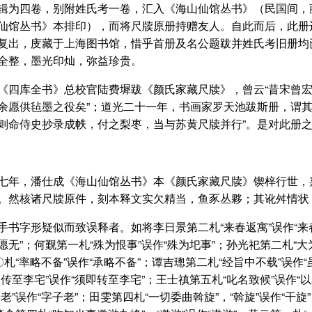
辑为四卷，别附姓氏考一卷，汇入《海山仙馆丛书》（民国间，
仙馆丛书》本排印），而将尺牍原册持赠友人。自此而后，此册
复出，庋藏于上海图书馆，惜乎首册及名公题跋并姓氏考旧册均
全整，墨光印灿，弥益珍贵。
《四库全书》总校官陆费墀跋《颜氏家藏尺牍》，曾云“昔宋曾
余愿供毡墨之役矣”；道光二十一年，书画家罗天池跋斯册，谓其
则命侍史抄录成帙，付之梨枣，当与苏黄尺牍并行”。是对此册
七年，潘仕成《海山仙馆丛书》本《颜氏家藏尺牍》锲梓行世，嘉
。然核诸尺牍原件，刻本释文实欠精当，鱼豕丛夥；其讹舛情状
手书字形疑似而致误释者。如将李日景第二札“来春返寓”误作“来
无”；何觐第一札“殊为恨事”误作“殊为圯事”；孙光祀第二札“大
〇札“率略不备”误作“承略不备”；谭吉璁第二札“经旨中不载”误作
传至李宅”误作“须即转至李宅”；王士禛第五札“叱名致候”误作“以
老”误作“字子老”；田雯第四札“一切委曲斡旋”，“斡旋”误作“干旋