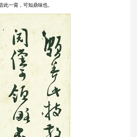
尝此一脔，可知鼎味也。