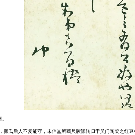
札
，颜氏后人不复能守，未信堂所藏尺牍辗转归于吴门陶梁之红豆