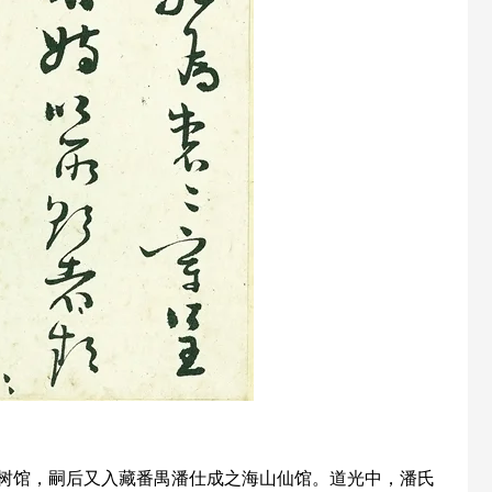
树馆，嗣后又入藏番禺潘仕成之海山仙馆。道光中，潘氏