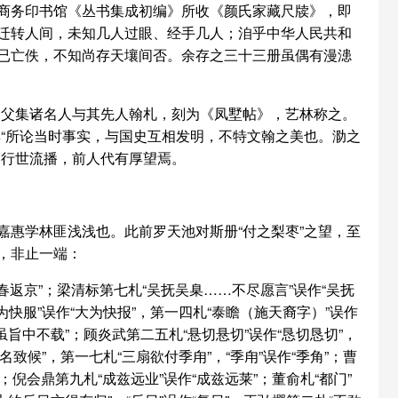
商务印书馆《丛书集成初编》所收《颜氏家藏尺牍》，即
迁转人间，未知几人过眼、经手几人；洎乎中华人民共和
已亡佚，不知尚存天壤间否。余存之三十三册虽偶有漫漶
宏父集诸名人与其先人翰札，刻为《凤墅帖》，艺林称之。
“所论当时事实，与国史互相发明，不特文翰之美也。泐之
之行世流播，前人代有厚望焉。
惠学林匪浅浅也。此前罗天池对斯册“付之梨枣”之望，至
，非止一端：
春返京”；梁清标第七札“吴抚吴臬……不尽愿言”误作“吴抚
为快服”误作“大为快报”，第一四札“泰瞻（施天裔字）”误作
“虽旨中不载”；顾炎武第二五札“悬切悬切”误作“恳切恳切”，
名致候”，第一七札“三扇欲付季甪”，“季甪”误作“季角”；曹
”；倪会鼎第九札“成兹远业”误作“成兹远莱”；董俞札“都门”