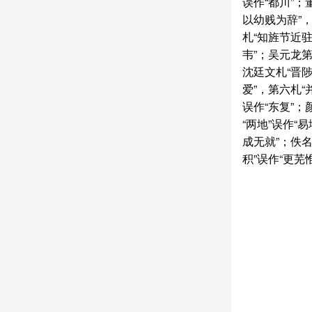
误作“都川”；
以幼贱为辞”，
札“知旌节近驻
韦”；吴元龙第
沈廷文札“晋陟
爱”，第六札“
误作“东复”；
“两地”误作“
成无就”；佚名
积”误作“更