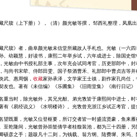
藏尺牍（上下册）》，（清）颜光敏等撰， 邹西礼整理，凤凰出版
藏尺牍》者，曲阜颜光敏未信堂所藏故人手札也。光敏（一六四
孙。幼颖慧，好读书，康熙二年举乡试，六年成进士，除国史馆
，光敏由中书授礼部主事，次年充会试同考官，历吏部郎中，封奉
，与尚书宋荦、侍郎田雯、国子祭酒曹禾、礼部郎中曹贞吉等并称
炎武、惠周惕，
收藏
家孙承泽，文学家王士禛，剧作家孔尚任，
契友也。著有《未信编》《乐圃集》《旧雨堂集》《南行日记》
名重当时，除光敏外，其兄光猷、弟光敩皆于康熙间中进士，时有
著有《易经说义》《水明楼诗》。光敩曾充浙江乡试正考官，提督
名望既重，光敏又位登枢要，所订交者皆一时盛流贤豪，鱼来雁
。至乾隆间，光敏曾孙崇榘倩学者桂馥装池，都为三十四册，另
卿硕彦之手；题跋凡十二则，为钱载、翁方纲、陆费墀、朱筠、