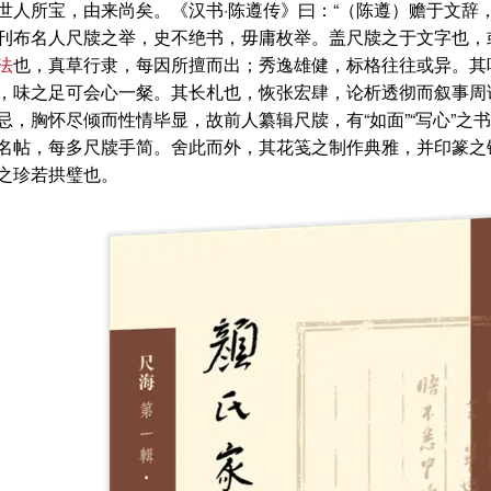
世人所宝，由来尚矣。《汉书·陈遵传》曰：“（陈遵）赡于文辞
刊布名人尺牍之举，史不绝书，毋庸枚举。盖尺牍之于文字也，
法
也，真草行隶，每因所擅而出；秀逸雄健，标格往往或异。其
，味之足可会心一粲。其长札也，恢张宏肆，论析透彻而叙事周
忌，胸怀尽倾而性情毕显，故前人纂辑尺牍，有“如面”“写心”
名帖，每多尺牍手简。舍此而外，其花笺之制作典雅，并印篆之
之珍若拱璧也。