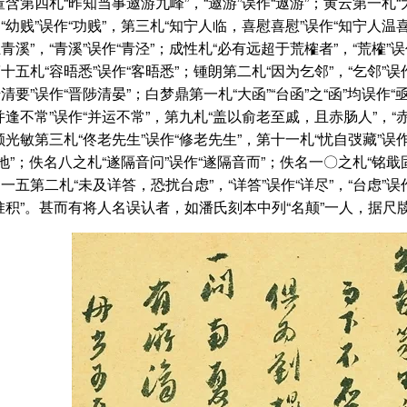
董含第四札“昨知当事邀游九峰”，“邀游”误作“遨游”；黄云第一札“
“幼贱”误作“功贱”，第三札“知宁人临，喜慰喜慰”误作“知宁人温
青溪”，“青溪”误作“青泾”；成性札“必有远超于荒榷者”，“荒榷”
十五札“容晤悉”误作“客晤悉”；锺朗第二札“因为乞邻”，“乞邻”误
清要”误作“晋陟清晏”；白梦鼎第一札“大函”“台函”之“函”均误作
并逢不常”误作“并运不常”，第九札“盖以俞老至戚，且赤肠人”，“赤
颜光敏第三札“佟老先生”误作“修老先生”，第十一札“忧自弢藏”误
易地”；佚名八之札“遂隔音问”误作“遂隔音而”；佚名一〇之札“铭戢
一五第二札“未及详答，恐扰台虑”，“详答”误作“详尽”，“台虑”
芜惟积”。甚而有将人名误认者，如潘氏刻本中列“名颠”一人，据尺牍