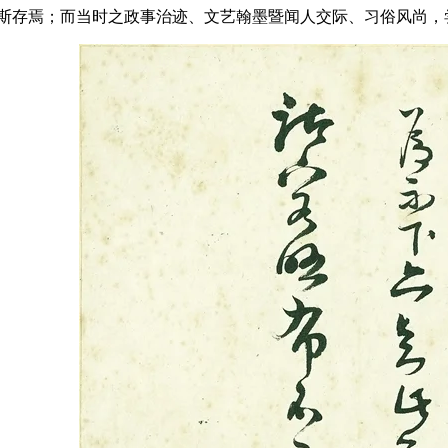
斯存焉；而当时之政事治迹、文艺翰墨暨闻人交际、习俗风尚，