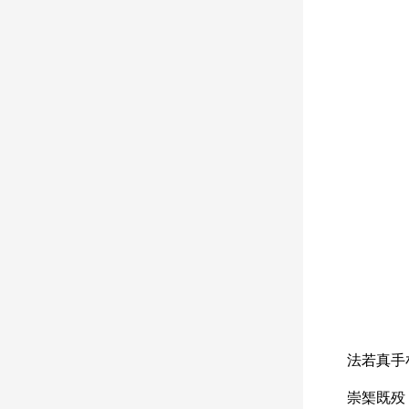
法若真手
崇榘既殁