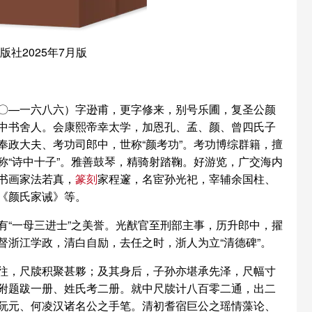
社2025年7月版
〇—一六八六）字逊甫，更字修来，别号乐圃，复圣公颜
中书舍人。会康熙帝幸太学，加恩孔、孟、颜、曾四氏子
政大夫、考功司郎中，世称“颜考功”。考功博综群籍，擅
“诗中十子”。雅善鼓琴，精骑射踏鞠。好游览，广交海内
书画家法若真，
篆刻
家程邃，名宦孙光祀，宰辅余国柱、
《颜氏家诫》等。
“一母三进士”之美誉。光猷官至刑部主事，历升郎中，擢
浙江学政，清白自励，去任之时，浙人为立“清德碑”。
往，尺牍积聚甚夥；及其身后，子孙亦堪承先泽，尺幅寸
附题跋一册、姓氏考二册。就中尺牍计八百零二通，出二
阮元、何凌汉诸名公之手笔。清初耆宿巨公之瑶情藻论、