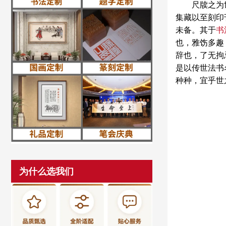
尺牍之为
集藏以至刻印
未备。其于
书
也，雅饬多趣
辞也，了无拘
是以传世法书
种种，宜乎世
为什么选我们