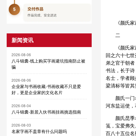
《颜氏家
二
新闻资讯
《颜氏家
回之六十七世
2026-08-06
八斗锦囊-线上购买字画避坑指南防止被
弟之官于朝者
骗
书法，长于诗
名士，学者顾
2026-08-06
梁清标等皆其
企业家与书画收藏-书画收藏不只是爱
好，更是企业家的文化名片
颜氏一门
河东盐运使，
2026-08-04
八斗锦囊-新居入伙书画挂画挑选指南
颜氏昆季
笺，宝爱弗失
2026-08-03
名家字画不盖章有什么问题吗
百八十五位名