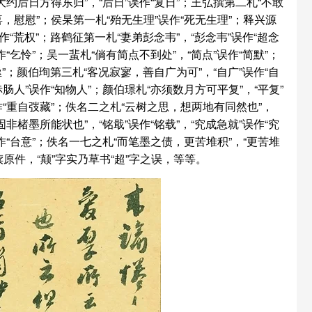
大约后日方得东归”，“后日”误作“复日”；王弘撰第二札“不敢
喜，慰慰”；侯杲第一札“殆无生理”误作“死无生理”；释兴源
误作“荒权”；路鹤征第一札“妻弟彭念韦”，“彭念韦”误作“超念
作“乞怜”；吴一蜚札“倘有简点不到处”，“简点”误作“简默”；
“亟”；颜伯珣第三札“客况寂寥，善自广为可”，“自广”误作“自
肠人”误作“知物人”；颜伯璟札“亦须数月方可平复”，“平复”
作“重自弢藏”；佚名二之札“云树之思，想两地有同然也”，
固非楮墨所能状也”，“铭戢”误作“铭载”，“究成急就”误作“究
误作“台意”；佚名一七之札“而笔墨之债，更苦堆积”，“更苦堆
原件，“颠”字实乃草书“超”字之误，等等。