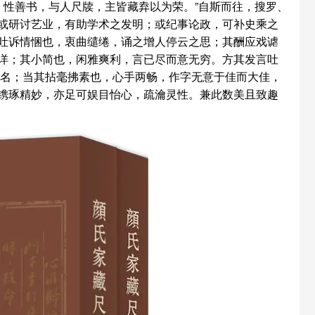
，性善书，与人尺牍，主皆藏弆以为荣。”自斯而往，搜罗、
或研讨艺业，有助学术之发明；或纪事论政，可补史乘之
吐诉情悃也，衷曲缱绻，诵之增人停云之思；其酬应戏谑
详；其小简也，闲雅爽利，言已尽而意无穷。方其发言吐
之书名；当其拈毫拂素也，心手两畅，作字无意于佳而大佳，
镌琢精妙，亦足可娱目怡心，疏瀹灵性。兼此数美且致趣