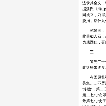
迻录其全文，
据潘氏《海山
国成立，乃得
脱捐，然什九
乾隆间，
此册如入石，
贞珉固佳，否
三
道光二十
此终得果遂矣
有因原札
吴集……不尽愿
“东瞻”，第二
第二七札“次即
禾第七札“史子