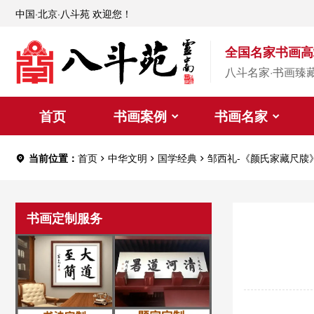
中国·北京·八斗苑 欢迎您！
全国名家书画高
八斗名家·书画臻
首页
书画案例
书画名家
当前位置：
首页
中华文明
国学经典
邹西礼-《颜氏家藏尺牍
书画定制服务