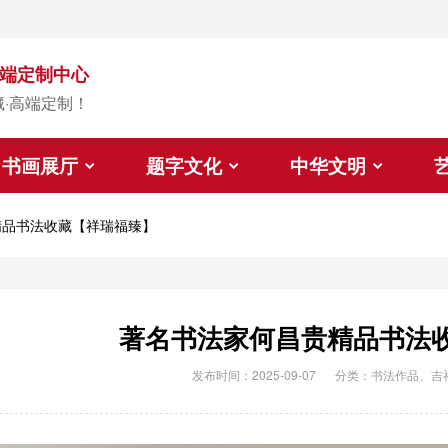
端定制中心
藏·高端定制！
书画展厅
题字文化
中华文明
精品书法收藏【祥瑞福臻】
著名书法家何昌贵精品书法
发布时间：2025-09-07
分类：
书法作品
、
吉