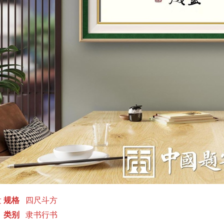
发
规格
四尺斗方
类别
隶书行书