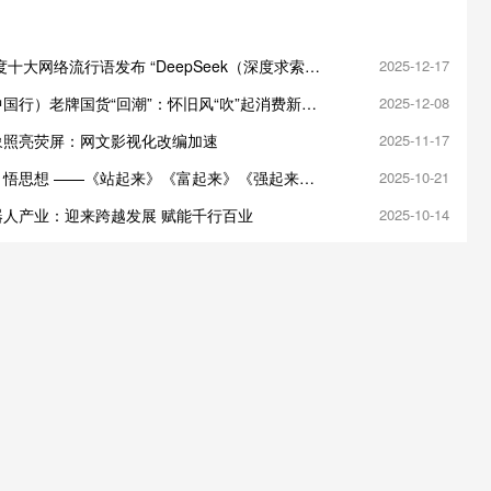
年度十大网络流行语发布 “DeepSeek（深度求索）”
2025-12-17
国行）老牌国货“回潮”：怀旧风“吹”起消费新风
2025-12-08
象照亮荧屏：网文影视化改编加速
2025-11-17
・悟思想 ——《站起来》《富起来》《强起来》
2025-10-21
布会在京举办
器人产业：迎来跨越发展 赋能千行百业
2025-10-14