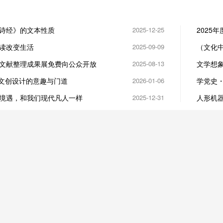
诗经》的文本性质
2025-12-25
2025
等入选
读改变生活
2025-09-09
（文化中
尚
文献整理成果展免费向公众开放
2025-08-13
文学想
肖文创设计的意趣与门道
2026-01-06
学党史
新书发
境遇，和我们现代凡人一样
2025-12-31
人形机