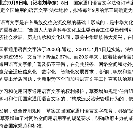
北京9月9日电（记者刘华东）
8日，国家通用语言文字法修订草
法定全国通用的语言文字”法律地位，拟将每年9月的第三周确定
用语言文字是在各民族交往交流交融的基础上形成的，是中华文
的重要象征。”全国人大教育科学文化卫生委员会主任委员雒树
济社会发展、历史传承和文化认同，事关中华民族伟大复兴，在
国家通用语言文字法于2000年通过、2001年1月1日起实施。
例超过95%，文盲率下降至2.67%。而20多年来，随着社会
通用语言文字推广普及仍不平衡，在公共服务、网络空间和对外
能完全适应信息化、数字化、智能化发展要求，各部门职权和监
的突出矛盾问题，为新形势下全面加强语言文字工作夯实法治基
学习和使用国家通用语言文字的权利保护，草案增加规定“任何组
学习和使用国家通用语言文字的，“构成违反治安管理行为的，依
发展，健全使用规则，草案加强国家通用语言文字教育，明确“
，草案增加了对网络空间用语用字的规范要求，明确政府主办的
符合国家规范和标准。