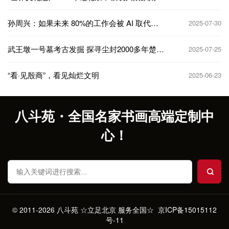
品展故宫站"开幕
孙周兴：如果未来 80%的工作会被 AI 取代，
2025-07-30
怎么办？
武王墩一号墓考古发掘 探寻尘封2000多年楚国
2025-07-25
文明
“看·见殷商”，看见灿烂文明
2025-06-23
八斗苑・全国名家书画高端定制中
心！
© 2011-2026 八斗苑 ☆立足北京 服务全国☆
京ICP备15015112
号-11