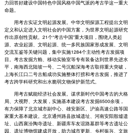
力回答好建设中国特色中国风格中国气派的考古学这一重大
命题。
用考古实证文明起源发展。中华文明探源工程提出文明
定义和认定进入文明社会的中国方案，为世界文明起源研究
作出原创性贡献。21个“考古中国”重大项目，围绕人类起
源、农业起源、文明起源、统一多民族国家形成发展、文明
交流互鉴等关键问题，集中实施1284个主动性考古发掘项
目。考古发掘方舱、移动实验室等专有装备达到世界先进水
平，南海西北陆坡一号、二号沉船深海考古取得重大突破，
上海长江口二号古船成功实施整体打捞和考古发掘，推进了
考古跨学科研究和出水脆弱文物保护新范式。
用考古赋能经济社会发展。谋求新时代中国考古的大格
局、大视野、大发展，实施基本建设考古发掘6500余项，
有力保障了北京城市副中心、雄安新区、沪渝高速公路等国
家重大基本建设。北京通州路县故城遗址、河南安阳殷墟遗
址、山西襄汾陶寺遗址、新疆库车友谊路墓群等考古遗址公
园、遗址博物馆建成开放，助力城市更新、乡村振兴、文旅