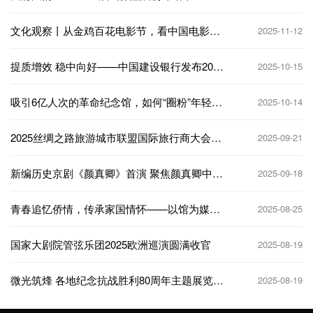
文化观察丨从金鸡百花电影节，看中国电影
2025-11-12
120年追光密码
提质增效 稳中向好——中国建设银行发布2025
2025-10-15
年半年度经营业绩
吸引6亿人次的革命纪念馆，如何“圈粉”年轻人
2025-10-14
| 文化中国行
2025丝绸之路旅游城市联盟国际旅行商大会在
2025-09-21
山东聊城举行
新编历史京剧《颜真卿》首演 聚焦颜真卿中晚
2025-09-18
年生命历程
青春追忆侨情，传承家国情怀——以馆为媒，
2025-08-25
探寻华侨印迹
国家大剧院管弦乐团2025欧洲巡演圆满收官
2025-08-19
微光筑烽 各地纪念抗战胜利80周年主题展览点
2025-08-19
亮历史记忆