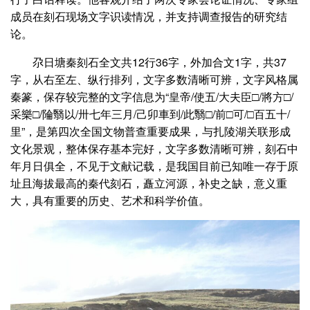
成员在刻石现场文字识读情况，并支持调查报告的研究结
论。
尕日塘秦刻石全文共12行36字，外加合文1字，共37
字，从右至左、纵行排列，文字多数清晰可辨，文字风格属
秦篆，保存较完整的文字信息为“皇帝/使五/大夫臣□/將方□/
采樂□/陯翳以/卅七年三月/己卯車到/此翳□/前□可/□百五十/
里”，是第四次全国文物普查重要成果，与扎陵湖关联形成
文化景观，整体保存基本完好，文字多数清晰可辨，刻石中
年月日俱全，不见于文献记载，是我国目前已知唯一存于原
址且海拔最高的秦代刻石，矗立河源，补史之缺，意义重
大，具有重要的历史、艺术和科学价值。