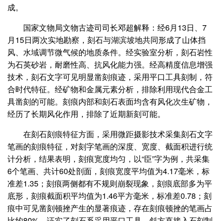
成。
国家文物局文物古迹司司长邓超解释：经6月13日、7
月15日两次实地勘察，刻石与湖滨坡地共同形成了山体挡
风、水域调节微气候的地质条件。经实验室分析，刻石岩性
为石英砂岩，耐磨性高、抗风化能力强。经高精度信息增强
技术，刻石文字可见明显凿刻痕迹，采用平口工具刻制，符
合时代特征。经矿物和金属元素分析，排除利用现代合金工
具凿刻的可能。刻痕内部和刻石表面均含有风化次生矿物，
经历了长期风化作用，排除了近期新刻可能。
在刻石刻痕特征方面，采用微距摄影技术采集刻石文字
笔画的刻痕特征，对刻字笔画的深度、宽度、截面积进行统
计分析，结果表明，刻痕宽度均匀，以“臣”字为例，共采集
6个笔画、共计60处剖面，刻痕宽度平均值为4.17毫米，标
准差1.35；刻痕两侧都有不规则崩裂现象，刻痕底部多为平
底形，刻痕截面积平均值为1.46平方毫米，标准差0.78；刻
痕中可见凿刻顿挫产生的显著痕迹，存在刻痕顿挫的笔画占
比约80%，证实了刻石系采用平口工具，斜方直接入石刻制