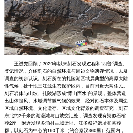
王进先回顾了2020年以来刻石发现过程和“四普”调查、
登记情况，介绍刻石的自然环境与周边文物遗存情况，以及
调查的初步认识。刻石所在的扎陵湖区域属典型的高原大陆
性气候，处于现三江源生态保护区内，目前附近无常住民。
刻石岩体与山坡、扎陵湖形成“背山面水”的景观，整体营造
出山体挡风、水域调节微气候的效果。经对刻石本体及周边
区域自然环境、文化遗存、区域文化背景的调查研究，刻石
东北约2千米的湖漫滩与山坡交汇处，调查发现有疑似石棺
葬2座，附近发现多涌村古城遗址、江多祭祀遗址和墓葬
群，以刻石为中心的150千米（约合秦汉360里）范围内，