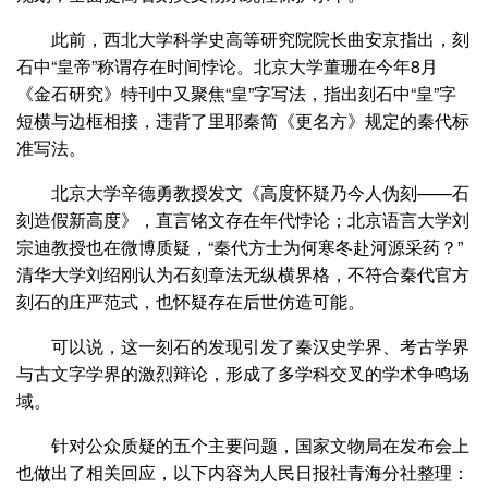
此前，西北大学科学史高等研究院院长曲安京指出，刻
石中“皇帝”称谓存在时间悖论。北京大学董珊在今年8月
《金石研究》特刊中又聚焦“皇”字写法，指出刻石中“皇”字
短横与边框相接，违背了里耶秦简《更名方》规定的秦代标
准写法。
北京大学辛德勇教授发文《高度怀疑乃今人伪刻——石
刻造假新高度》，直言铭文存在年代悖论；北京语言大学刘
宗迪教授也在微博质疑，“秦代方士为何寒冬赴河源采药？”
清华大学刘绍刚认为石刻章法无纵横界格，不符合秦代官方
刻石的庄严范式，也怀疑存在后世仿造可能。
可以说，这一刻石的发现引发了秦汉史学界、考古学界
与古文字学界的激烈辩论，形成了多学科交叉的学术争鸣场
域。
针对公众质疑的五个主要问题，国家文物局在发布会上
也做出了相关回应，以下内容为人民日报社青海分社整理：