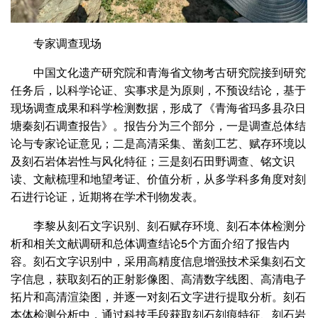
专家调查现场
中国文化遗产研究院和青海省文物考古研究院接到研究
任务后，以科学论证、实事求是为原则，不预设结论，基于
现场调查成果和科学检测数据，形成了《青海省玛多县尕日
塘秦刻石调查报告》。报告分为三个部分，一是调查总体结
论与专家论证意见；二是高清采集、凿刻工艺、赋存环境以
及刻石岩体岩性与风化特征；三是刻石田野调查、铭文识
读、文献梳理和地望考证、价值分析，从多学科多角度对刻
石进行论证，近期将在学术刊物发表。
李黎从刻石文字识别、刻石赋存环境、刻石本体检测分
析和相关文献调研和总体调查结论5个方面介绍了报告内
容。刻石文字识别中，采用高精度信息增强技术采集刻石文
字信息，获取刻石的正射影像图、高清数字线图、高清电子
拓片和高清渲染图，并逐一对刻石文字进行提取分析。刻石
本体检测分析中，通过科技手段获取刻石刻痕特征、刻石岩