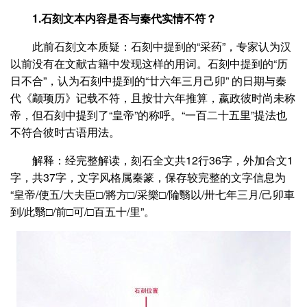
1.石刻文本内容是否与秦代实情不符？
此前石刻文本质疑：石刻中提到的“采药”，专家认为汉
以前没有在文献古籍中发现这样的用词。石刻中提到的“历
日不合”，认为石刻中提到的“廿六年三月己卯” 的日期与秦
代《颛顼历》记载不符，且按廿六年推算，嬴政彼时尚未称
帝，但石刻中提到了“皇帝”的称呼。“一百二十五里”提法也
不符合彼时古语用法。
解释：经完整解读，刻石全文共12行36字，外加合文1
字，共37字，文字风格属秦篆，保存较完整的文字信息为
“皇帝/使五/大夫臣□/將方□/采樂□/陯翳以/卅七年三月/己卯車
到/此翳□/前□可/□百五十/里”。