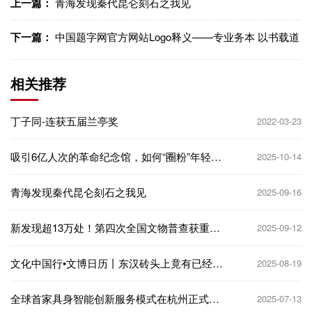
上一篇：
青海发现秦代昆仑刻石之我见
下一篇：
中国题字网官方网站Logo释义——专业务本 以书载道
相关推荐
丁子同-连获五届兰亭奖
2022-03-23
吸引6亿人次的革命纪念馆，如何“圈粉”年轻人
2025-10-14
| 文化中国行
青海发现秦代昆仑刻石之我见
2025-09-16
新发现超13万处！第四次全国文物普查获重要
2025-09-12
成果
文化中国行•文博日历丨东汉砖头上竟有已经失
2025-08-19
传的超棒杂技 速看
全球首家具身智能创新服务模式在杭州正式落
2025-07-13
地