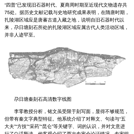
“四普”已发现旧石器时代、夏商周时期至近现代文物遗存共
75处。据历史文献记载与史地研究成果表明，在隋唐时期，
扎陵湖区域应是唐蕃古道入藏之地，说明自旧石器时代以
来，尕日塘刻石所处的扎陵湖区域应属古代人类活动区域，
并非人迹罕至。
尕日塘秦刻石高清数字线图
李零教授分析，铭文虽受限于刻写面，显得不够规范，
但带有秦文字典型特征。他系统介绍了对释文、句读与“五
大夫”“方技”“采药”“昆仑”等关键字、词的认识，并对文意进
行了白话释读。他客观介绍了两次专家会论证情况、专家组