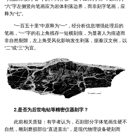
“六”字左侧竖向笔画应为岩体剥落边界，而非刻字笔画，应
释为“七”。
“一百五十里”中原释为“一”，经分析信息增强处理后的
笔画，“一”字的右上角残存一短横刻痕，为显著人为痕迹而
非自然裂隙，左上角受风化影响发生剥落，据秦汉文例，以
“二”或“三”为宜。
2.是否为后世电钻等精密仪器刻字？
此前相关质疑：有学者认为，石刻部分字体笔画生硬不
自然，雕刻磨损部位“直进直出”，是现代物理设备硬刻而