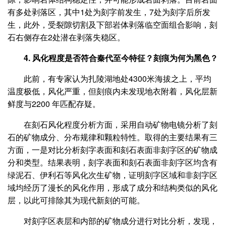
有多处剥落区，其中1处为刻字前发生，7处为刻字后所发
生，此外，受裂隙切割及下部岩体剥落临空面组合影响，刻
石右侧存在2处潜在剥落失稳区。
4. 风化程度是否符合秦代至今特征？刻痕为何为黑色？
此前，有专家认为扎陵湖地处4300米海拔之上，平均
温度极低，风化严重，但刻痕内未发现地衣附着，风化层新
鲜度与2200 年匹配存疑。
在刻石风化程度分析方面，采用自动矿物电镜分析了刻
石的矿物成分、分布规律和颗粒特性。取得的主要结果有三
方面，一是对比分析刻字表面和刻石表面非刻字区的矿物成
分和类型。结果表明，刻字表面和刻石表面非刻字区均含有
绿泥石、伊利石等风化次生矿物，证明刻字区域和非刻字区
域均经历了漫长的风化作用，形成了成分和结构类似的风化
层，以此可排除其为现代新刻的可能。
对刻字区表层和内部的矿物成分进行对比分析，发现，