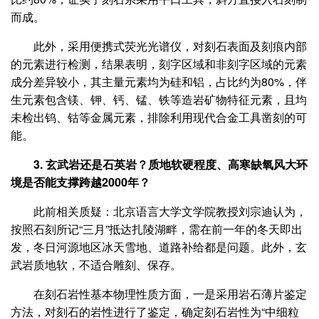
而成。
此外，采用便携式荧光光谱仪，对刻石表面及刻痕内部
的元素进行检测，结果表明，刻字区域和非刻字区域的元素
成分差异较小，其主量元素均为硅和铝，占比约为80%，伴
生元素包含镁、钾、钙、锰、铁等造岩矿物特征元素，且均
未检出钨、钴等金属元素，排除利用现代合金工具凿刻的可
能。
3. 玄武岩还是石英岩？质地软硬程度、高寒缺氧风大环
境是否能支撑跨越2000年？
此前相关质疑：北京语言大学文学院教授刘宗迪认为，
按照石刻所记“三月”抵达扎陵湖畔，需在前一年的冬天即出
发，冬日河源地区冰天雪地、道路补给都是问题。此外，玄
武岩质地软，不适合雕刻、保存。
在刻石岩性基本物理性质方面，一是采用岩石薄片鉴定
方法，对刻石的岩性进行了鉴定，确定刻石岩性为“中细粒