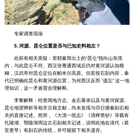
专家调查现场
5. 河源、昆仑位置是否与已知史料相左？
此前有相关质疑：里耶秦简出土的“昆仑”指向山东境
内，与此昆仑不符。西汉张骞通西域后仍对黄河源认知模
糊，汉武帝对昆仑定位在帕米尔高原。但若按石刻内容，秦
代已明确此昆仑和黄河源位置，为何西汉反而 “遗忘” 这一地
理知识，这一矛盾需合理解释。
李黎解释：经查阅地方志、金石著录以及与黄河探源、
昆仑地望辨析等相关古籍文献，尚未发现与尕日塘秦刻石相
关的直接记述。然而，《大清一统志》《清稗类钞》等载有
扎陵湖、鄂陵湖周边古石刻相关记述，说明此地在清代（甚
至更早）有刻石的传统，并可能留下相关遗存。