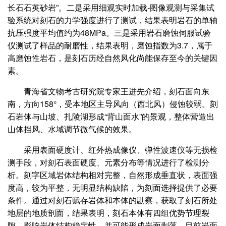
长石石英砂岩”。二是采用细观实时加载-图像观测与采集试
验系统对刻石的力学强度进行了测试，结果表明岩石的单轴
抗压强度平均值约为48MPa。三是采用岩石磨蚀伺服试验
仪测试了样品的耐磨性，结果表明，磨蚀指数为3.7，属于
高磨蚀性岩石，是刻石历经自然风化尚能保存至今的关键因
素。
青海省文物考古研究院专家王进先介绍，刻石面向东
南，方向158°，受本地区主导风向（西北风）侵蚀较弱。刻
石岩体与山坡、扎陵湖形成“背山面水”的景观，整体营造出
山体挡风、水域调节微气候的效果。
采用表面硬度计、红外热成像仪、弹性波速仪等无损检
测手段，对刻石表面硬度、元素分布等情况进行了检测分
析。刻字区域岩体结构相对完整，自然形成垂直状，表面强
度高，较为平整，无明显结构缺陷，为刻面选择提供了必要
条件。通过对刻石赋存岩体和本体的勘察，获取了刻石所处
地层的地质剖面，结果表明，刻石本体有四组优势节理裂
隙，影响岩体结构稳定性，并可能形成岩面剥落。目前岩面