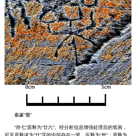
秦篆“樂”
“卅七”原释为“廿六”。经分析信息增强处理后的笔画，
可见原释读为“廿”字的中间存在一竖，应释为“卅”；原释为