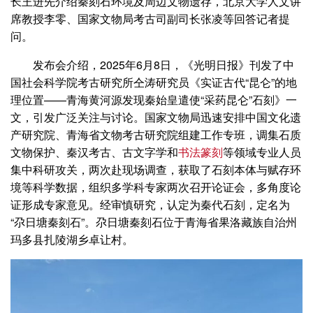
长王进先介绍秦刻石环境及周边文物遗存，北京大学人文讲
席教授李零、国家文物局考古司副司长张凌等回答记者提
问。
发布会介绍，2025年6月8日，《光明日报》刊发了中
国社会科学院考古研究所仝涛研究员《实证古代“昆仑”的地
理位置——青海黄河源发现秦始皇遣使“采药昆仑”石刻》一
文，引发广泛关注与讨论。国家文物局迅速安排中国文化遗
产研究院、青海省文物考古研究院组建工作专班，调集石质
文物保护、秦汉考古、古文字学和
书法
篆刻
等领域专业人员
集中科研攻关，两次赴现场调查，获取了石刻本体与赋存环
境等科学数据，组织多学科专家两次召开论证会，多角度论
证形成专家意见。经审慎研究，认定为秦代石刻，定名为
“尕日塘秦刻石”。尕日塘秦刻石位于青海省果洛藏族自治州
玛多县扎陵湖乡卓让村。