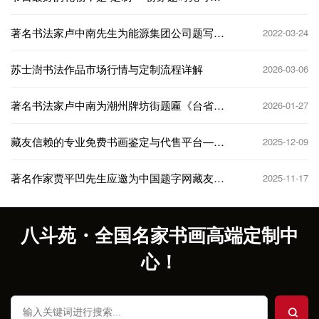
阅读的温情！
著名书法家卢中南先生为能源集团公司题写牌
2022-03-24
匾
苏士澍书法作品市场行情与定制流程详解
2026-03-06
著名书法家卢中南为潮州牌坊街题匾《台省褒
2026-01-27
封·科甲济美》
藏友信赖的专业免费书画鉴定与代售平台——
2025-12-09
中国题字网
著名作家贾平凹先生应邀为中国题字网藏友书
2025-11-17
法【春鼎遐久】
八斗苑・全国名家书画高端定制中
心！