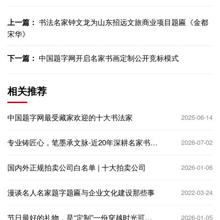
上一篇：
书法名家钟文龙为山东招远文旅商业项目题匾《金都
宋华》
下一篇：
中国题字网开启名家书画定制公开竞标模式
相关推荐
中国题字网最受藏家欢迎的十大书法家
2025-06-14
专业铸匠心，笔墨承文脉-近20年深耕名家书法
2026-07-02
题字定制服务藏友
国内外正规拍卖公司白名单 | 十大拍卖公司
2026-01-06
漫谈名人名家​题字题匾与企业文化建设那些事
2022-03-24
节日最好的礼物，是“定制”一份穿越时光可以
2026-01-05