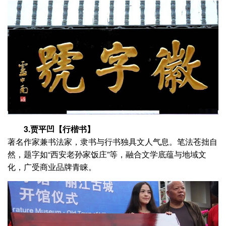
3.贾平凹【行楷书】
著名作家兼书法家，隶书与行书独具文人气息。笔法苍拙自
然，题字如“西安老孙家饭庄”等，融合文学底蕴与地域文
化，广受商业品牌青睐。