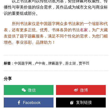
以上书法家均以传统功底为基，契合牌匾对权威性、传
播性与审美价值的综合需求，其作品成为城市文化与商业标
识的重要组成部分。
所列书法家仅是中国题字网众多书法家的一个缩影和代
表，还有更多正统、优秀、书体各异的书法
名家
，为广大藏
友提供了题字题匾服务，满足不同个性化的需求，为您门楣
增色、事业添彩、品牌助力！
标签
：
中国题字网
,
卢中南
,
牌匾题字
,
苏士澍
,
贾平凹
分享
微信
微博
Facebook
复制链接