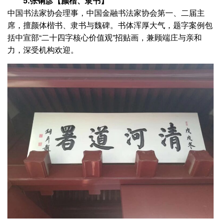
5.张铜彦【颜楷、隶书】
中国书法家协会理事，中国金融书法家协会第一、二届主
席，擅颜体楷书、隶书与魏碑。书体浑厚大气，题字案例包
括中宣部“二十四字核心价值观”招贴画，兼顾端庄与亲和
力，深受机构欢迎。