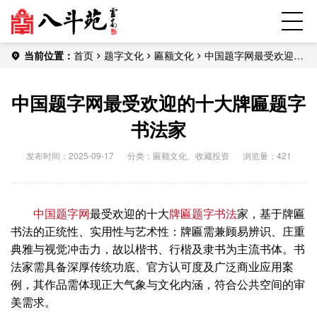
当前位置：
首页
题字文化
匾额文化
中国题字网最受欢迎的
十大牌匾题字书法家
中国题字网最受欢迎的十大牌匾题字
书法家
发布时间：2025-09-17
分类：
匾额文化
、
收藏投资
浏览量：421
中国题字网
最受欢迎的十大
牌匾
题字
书法
家，基于牌匾
书法的正统性、实用性与艺术性：牌匾需兼顾易辨识、庄重
典雅与视觉冲击力，故以楷书、行楷及隶书为主流书体。书
法家需具备深厚传统功底、官方认可度及广泛商业应用案
例，其作品需体现正大气象与文化内涵，符合公共空间的审
美需求。