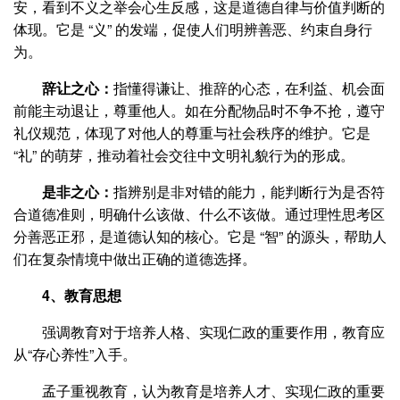
安，看到不义之举会心生反感，这是道德自律与价值判断的
体现。它是 “义” 的发端，促使人们明辨善恶、约束自身行
为。
辞让之心：
指懂得谦让、推辞的心态，在利益、机会面
前能主动退让，尊重他人。如在分配物品时不争不抢，遵守
礼仪规范，体现了对他人的尊重与社会秩序的维护。它是
“礼” 的萌芽，推动着社会交往中文明礼貌行为的形成。
是非之心：
指辨别是非对错的能力，能判断行为是否符
合道德准则，明确什么该做、什么不该做。通过理性思考区
分善恶正邪，是道德认知的核心。它是 “智” 的源头，帮助人
们在复杂情境中做出正确的道德选择。
4、教育思想
强调教育对于培养人格、实现仁政的重要作用，教育应
从“存心养性”入手。
孟子重视教育，认为教育是培养人才、实现仁政的重要