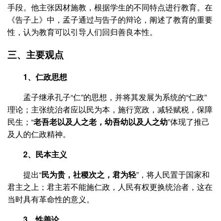
手段。他主张因材施教，根据学生的不同特点进行教育。在
《告子上》中，孟子通过与告子的辩论，阐述了教育的重要
性，认为教育可以引导人们回归善良本性。
三、主要观点
1、仁政思想
孟子继承孔子“仁”的思想，并将其发展为系统的“仁政”
理论；主张统治者应以民为本，施行宽政，减轻赋税，保障
民生；“
老吾老以及人之老，幼吾幼以及人之幼
”体现了推己
及人的仁政精神。
2、民本主义
提出“
民为贵，社稷次之，君为轻
”，将人民置于国家和
君主之上；君主若不能施仁政，人民有权更换统治者，这在
当时具有革命性的意义。
3、性善论