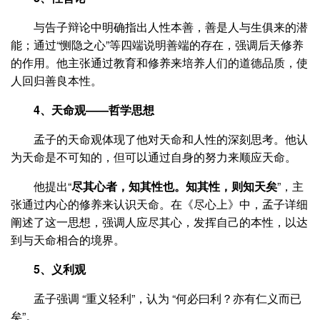
与告子辩论中明确指出人性本善，善是人与生俱来的潜
能；通过“恻隐之心”等四端说明善端的存在，强调后天修养
的作用。他主张通过教育和修养来培养人们的道德品质，使
人回归善良本性。
4、
天命观——
哲学思想
孟子的天命观体现了他对天命和人性的深刻思考。他认
为天命是不可知的，但可以通过自身的努力来顺应天命。
他提出“
尽其心者，知其性也。知其性，则知天矣
”，主
张通过内心的修养来认识天命。在《尽心上》中，孟子详细
阐述了这一思想，强调人应尽其心，发挥自己的本性，以达
到与天命相合的境界。
5、义利观
孟子强调 “重义轻利”，认为 “何必曰利？亦有仁义而已
矣”。