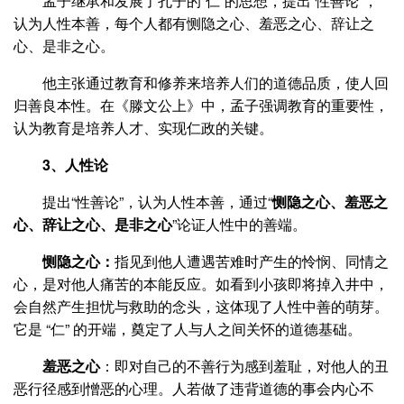
孟子继承和发展了孔子的“仁”的思想，提出“性善论”，
认为人性本善，每个人都有恻隐之心、羞恶之心、辞让之
心、是非之心。
他主张通过教育和修养来培养人们的道德品质，使人回
归善良本性。在《滕文公上》中，孟子强调教育的重要性，
认为教育是培养人才、实现仁政的关键。
3、人性论
提出“性善论”，认为人性本善，通过“
恻隐之心、羞恶之
心、辞让之心、是非之心
”论证人性中的善端。
恻隐之心：
指见到他人遭遇苦难时产生的怜悯、同情之
心，是对他人痛苦的本能反应。如看到小孩即将掉入井中，
会自然产生担忧与救助的念头，这体现了人性中善的萌芽。
它是 “仁” 的开端，奠定了人与人之间关怀的道德基础。
羞恶之心
：即对自己的不善行为感到羞耻，对他人的丑
恶行径感到憎恶的心理。人若做了违背道德的事会内心不