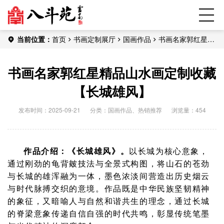
当前位置：
首页
书画定制展厅
国画作品
书画名家郭红星精
品山水画定制收藏【长城雄风】
书画名家郭红星精品山水画定制收藏
【长城雄风】
发布时间：2025-09-21
分类：
国画作品
、
热销推荐
浏览量：454
作品介绍：《长城雄风》
。
以长城为核心意象，
通过刚劲的龟背皴技法与全景式构图，将山石的苍劲
与长城的雄浑融为一体，墨色浓淡间营造出历史烟云
与时代脉搏交织的意境。作品既是中华民族坚韧精神
的象征，又暗喻人与自然和谐共生的理念，通过长城
的脊梁意象传递自信自强的时代共鸣，彰显传统笔墨