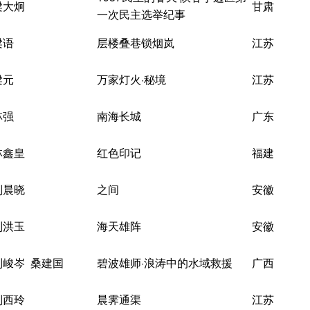
梁大炯
甘肃
一次民主选举纪事
梁语
层楼叠巷锁烟岚
江苏
梁元
万家灯火·秘境
江苏
林强
南海长城
广东
林鑫皇
红色印记
福建
刘晨晓
之间
安徽
刘洪玉
海天雄阵
安徽
刘峻岑 桑建国
碧波雄师·浪涛中的水域救援
广西
刘西玲
晨霁通渠
江苏