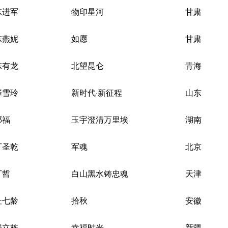
陈进军
物印星河
甘肃
陈燕妮
如愿
甘肃
陈有龙
北望昆仑
青海
崔雪玲
新时代·新征程
山东
邓福
玉宇澄清万里埃
湖南
丁圣乾
军魂
北京
丁哲
白山黑水铸忠魂
天津
杜七龄
拾秋
安徽
房立栋
幸福时光
新疆