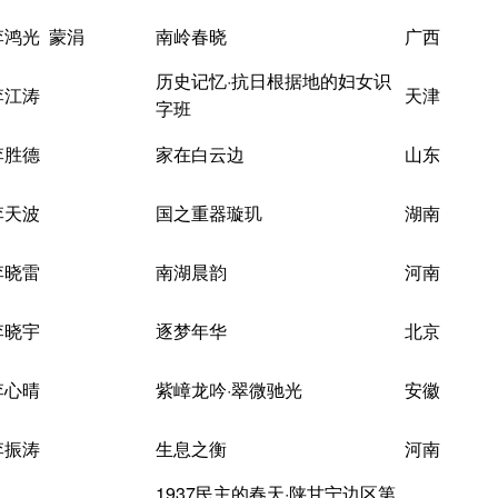
李鸿光 蒙涓
南岭春晓
广西
历史记忆·抗日根据地的妇女识
李江涛
天津
字班
李胜德
家在白云边
山东
李天波
国之重器璇玑
湖南
李晓雷
南湖晨韵
河南
李晓宇
逐梦年华
北京
李心晴
紫嶂龙吟·翠微驰光
安徽
李振涛
生息之衡
河南
1937民主的春天·陕甘宁边区第