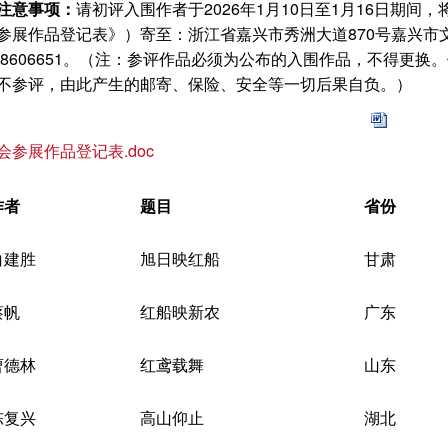
注意事项：
请初评入围作者于2026年1月10日至1月16日期
参展作品登记表》）寄至：浙江省嘉兴市秀洲大道870号嘉兴市
088606651。（注：参评作品必须为公布的入围作品，不得更
不参评，由此产生的邮寄、保险、安全等一切后果自负。）
参展作品登记表.doc
作者
题目
省份
白建胜
旭日映红船
甘肃
蔡帆
红船映新农
广东
曹德林
红鸢载舞
山东
陈复兴
高山仰止
湖北