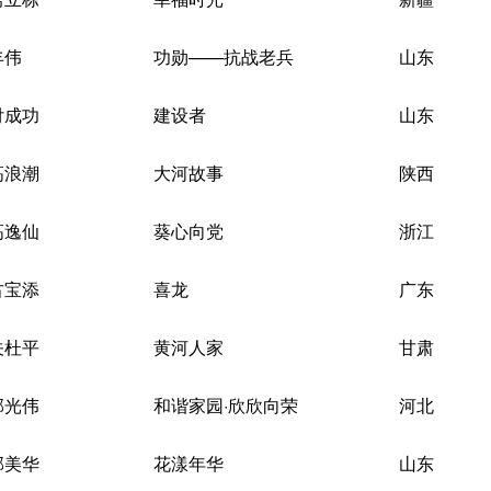
丰伟
功勋——抗战老兵
山东
付成功
建设者
山东
高浪潮
大河故事
陕西
高逸仙
葵心向党
浙江
古宝添
喜龙
广东
关杜平
黄河人家
甘肃
郭光伟
和谐家园·欣欣向荣
河北
郭美华
花漾年华
山东