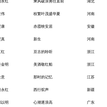
胡永红
乘风破浪勇往直前
湖北
黄伟
枝繁叶茂盛华夏
河南
贾康
赤霞映安居
安徽
贾真
新生
河南
江红
亘古的聆听
浙江
姜金明
美酒敬红船
浙江
金意
那时的记忆
江苏
康永红
西行驼声
新疆
邝以明
心潮逐浪高
广东