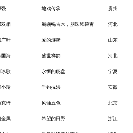
郭强
地戏传承
贵州
郭双相
鹈鹕鸣古木，朋珠耀碧霄
河北
韩广叶
爱的涟漪
山东
韩国海
盛世祥韵
河北
何冰歌
永恒的舵盘
宁夏
何小玲
千钧抗洪
安徽
侯克琦
风诵五色
北京
胡金凤
希望的田野
浙江