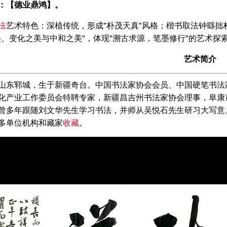
：【德业鼎鸿】。
法
艺术特色：深植传统，形成"朴茂天真"风格；楷书取法钟繇
美、变化之美与中和之美"，体现"溯古求源，笔墨修行"的艺术探
艺术简介
山东郓城，生于新疆奇台。中国书法家协会会员、中国硬笔书法
化产业工作委员会特聘专家，新疆昌吉州书法家协会理事，阜康
曾多年跟随刘文华先生学习书法，并师从吴悦石先生研习大写意
多单位机构和藏家
收藏
。