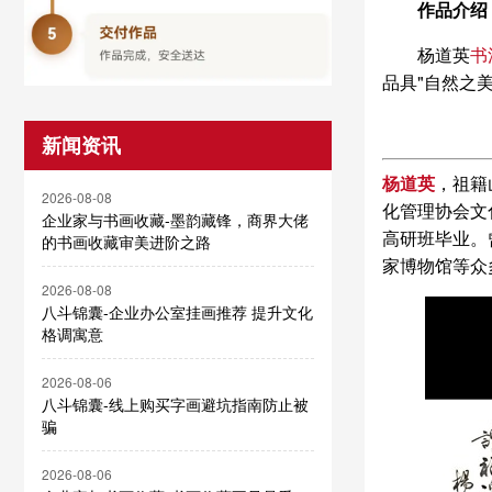
作品介绍
杨道英
书
品具"自然之
新闻资讯
杨道英
，祖籍
2026-08-08
化管理协会文
企业家与书画收藏-墨韵藏锋，商界大佬
高研班毕业。
的书画收藏审美进阶之路
家博物馆等众
2026-08-08
八斗锦囊-企业办公室挂画推荐 提升文化
格调寓意
2026-08-06
八斗锦囊-线上购买字画避坑指南防止被
骗
2026-08-06