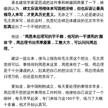
著名建筑学家梁思成把这件事和林徽因商量了一下，林
徽因认为，
碑文应该用楷体来写固然没错，但也应该让最高
领导人来写，才更具历史意义。
无奈之下，二人还是建议让
毛主席来写，就在这时，负责纪念碑总体建设的北京市市长
彭真
提出了一个不错的想法。
他说：
“周恩来总理写的字不赖，他写的一手漂亮的‘颜
体’字，周总理书法浑厚凝重，工整大方，可以问问周总
理。”
建议一提出来，便马上报告给毛主席这个想法，毛主席
觉得可以。事情传到周恩来这里，周恩来吃了一惊。周总理
是个十分谦虚的人，彭真把自己的想法说了后，周总理虽然
日理万机，但还是欣然答应了。
要知道，新中国刚刚成立，每天要处理的事情非常多，
周总理不想把这件事用在工作时间，他便给自己设定了一个
闹钟，每天早早起床，专门来练习这150个字。练习了大概
十多遍，他才开始认真写。