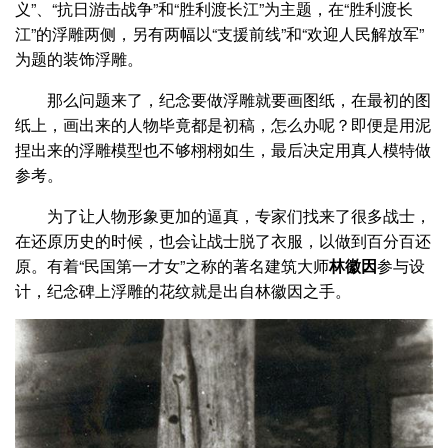
义”、“抗日游击战争”和“胜利渡长江”为主题，在“胜利渡长
江”的浮雕两侧，另有两幅以“支援前线”和“欢迎人民解放军”
为题的装饰浮雕。
那么问题来了，纪念要做浮雕就要画图纸，在最初的图
纸上，画出来的人物毕竟都是初稿，怎么办呢？即便是用泥
捏出来的浮雕模型也不够栩栩如生，最后决定用真人模特做
参考。
为了让人物形象更加的逼真，专家们找来了很多战士，
在还原历史的时候，也会让战士脱了衣服，以做到百分百还
原。有着“民国第一才女”之称的著名建筑大师
林徽因
参与设
计，纪念碑上浮雕的花纹就是出自林徽因之手。