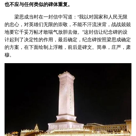
也不应与任何类似的碑体重复。
梁思成当时在一封信中写道：“我以对国家和人民无限
的忠心，对英雄们无限的崇敬，不能不汗流浃背，战战兢兢
地要它千妥万帖才敢喘气放胆去做。”这封信让纪念碑的设
计起到了决定性的作用，最后确定，纪念碑按照梁思成确定
的方案，在下面绘制上浮雕，前后是碑文。简单，庄严，肃
穆。