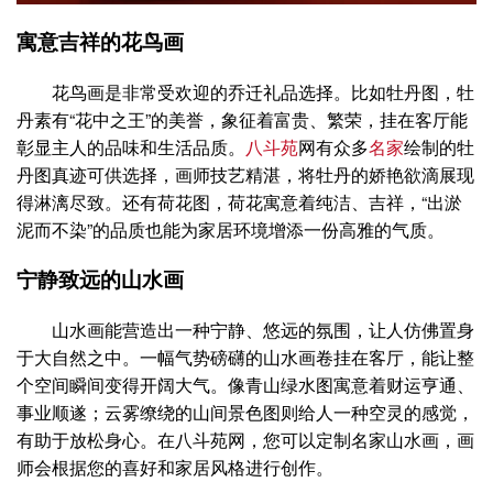
寓意吉祥的花鸟画
花鸟画是非常受欢迎的乔迁礼品选择。比如牡丹图，牡
丹素有“花中之王”的美誉，象征着富贵、繁荣，挂在客厅能
彰显主人的品味和生活品质。
八斗苑
网有众多
名家
绘制的牡
丹图真迹可供选择，画师技艺精湛，将牡丹的娇艳欲滴展现
得淋漓尽致。还有荷花图，荷花寓意着纯洁、吉祥，“出淤
泥而不染”的品质也能为家居环境增添一份高雅的气质。
宁静致远的山水画
山水画能营造出一种宁静、悠远的氛围，让人仿佛置身
于大自然之中。一幅气势磅礴的山水画卷挂在客厅，能让整
个空间瞬间变得开阔大气。像青山绿水图寓意着财运亨通、
事业顺遂；云雾缭绕的山间景色图则给人一种空灵的感觉，
有助于放松身心。在八斗苑网，您可以定制名家山水画，画
师会根据您的喜好和家居风格进行创作。