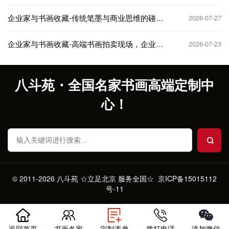
企业家与书画收藏-传统笔墨与商业思维的碰
2026-07-27
撞，收藏与投资双赢
企业家与书画收藏-高端书画拍卖现场，企业家
2026-07-23
的抢藏名场面
八斗苑・全国名家书画高端定制中
心！
© 2011-2026 八斗苑 ☆立足北京 服务全国☆
京ICP备15015112
号-11
返回首页
书画名家
定制表单
拨打电话
添加微信