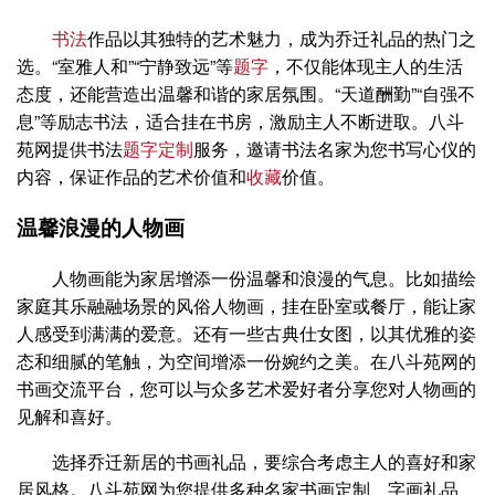
书法
作品以其独特的艺术魅力，成为乔迁礼品的热门之
选。“室雅人和”“宁静致远”等
题字
，不仅能体现主人的生活
态度，还能营造出温馨和谐的家居氛围。“天道酬勤”“自强不
息”等励志书法，适合挂在书房，激励主人不断进取。八斗
苑网提供书法
题字
定制
服务，邀请书法名家为您书写心仪的
内容，保证作品的艺术价值和
收藏
价值。
温馨浪漫的人物画
人物画能为家居增添一份温馨和浪漫的气息。比如描绘
家庭其乐融融场景的风俗人物画，挂在卧室或餐厅，能让家
人感受到满满的爱意。还有一些古典仕女图，以其优雅的姿
态和细腻的笔触，为空间增添一份婉约之美。在八斗苑网的
书画交流平台，您可以与众多艺术爱好者分享您对人物画的
见解和喜好。
选择乔迁新居的书画礼品，要综合考虑主人的喜好和家
居风格。八斗苑网为您提供多种名家书画定制、字画礼品、