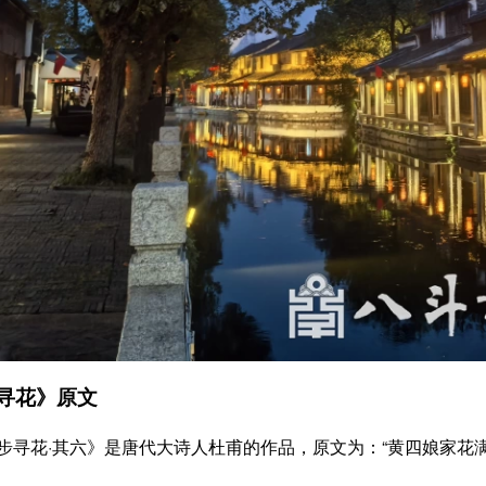
寻花》原文
步寻花·其六》是唐代大诗人杜甫的作品，原文为：“黄四娘家花