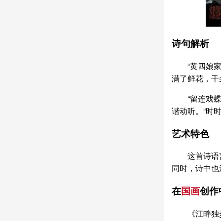
诗句解析
“黄四娘
满了鲜花，千
“留连戏
谐动听。“时
艺术特色
这首诗语
同时，诗中也
在
国画
创作
《江畔独