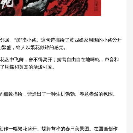
的邻居。“蹊”指小路。这句诗描绘了黄四娘家周围的小路旁开
的繁盛，给人以繁花似锦的感觉。
蝶在花丛中飞舞，舍不得离开；娇莺自由自在地啼鸣，声音和
出了蝴蝶和黄莺的活泼可爱。
的细致描绘，营造出了一种生机勃勃、春意盎然的氛围。
创作一幅繁花盛开、蝶舞莺啼的春日美景图。在国画创作