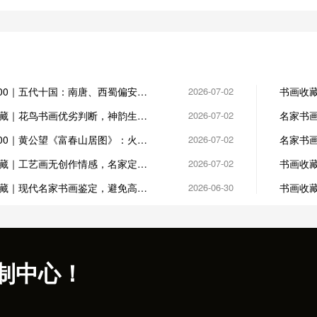
100｜五代十国：南唐、西蜀偏安，
2026-07-02
书画收藏
藏
藏｜花鸟书画优劣判断，神韵生动
2026-07-02
名家书
讲究
100｜黄公望《富春山居图》：火殉
2026-07-02
名家书
憾事
怠
藏｜工艺画无创作情感，名家定制
2026-07-02
书画收藏
心
钤印
藏｜现代名家书画鉴定，避免高仿
2026-06-30
书画收藏
易繁华
制中心！