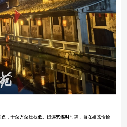
满蹊，千朵万朵压枝低。留连戏蝶时时舞，自在娇莺恰恰