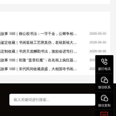
故事 100｜柳公权书法：一字千金，公卿争相收
2026-06-30
画鉴定收藏｜书画装裱工艺辨真伪，老裱新裱大有
2026-06-30
画定制收藏｜书房天道酬勤书法，激励奋进笃行不
2026-06-30
故事 100｜乾隆 “盖章狂魔”：在名画上疯狂题跋
2026-06-30
故事 100｜宋代民间收藏鼎盛，大相国寺书画交
2026-06-27
拨打电话
微信联系
微信复制