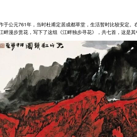
作于公元761年，当时杜甫定居成都草堂，生活暂时比较安定
江畔漫步赏花，写下了这组《江畔独步寻花》，共七首，这是其