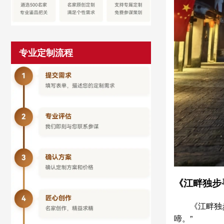
专业定制流程
《江畔独步
《江畔独
啼。”