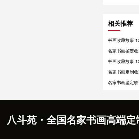
相关推荐
书画收藏故事 
收藏再兴
名家书画鉴定收
vs 呆板匠气
书画收藏故事 
分卷，千古收藏
名家书画定制收
书画饱含艺术匠
名家书画鉴定收
与代笔陷阱
八斗苑・全国名家书画高端定