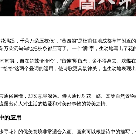
家花满蹊，千朵万朵压枝低”，“黄四娘”是杜甫住地成都草堂附近
朵万朵沉甸甸地把枝条都压弯了。一个“满”字，生动地写出了花
蝶时时舞，自在娇莺恰恰啼”，“留连”即留恋，舍不得离去。戏
时”“恰恰”这两个叠词的运用，使诗歌更具韵律美，也生动地表现
言通俗易懂，却又意境深远。诗人通过对花、蝶、莺等自然景物
流露出诗人对生活的热爱和对美好事物的赞美之情。
中的应用
步寻花》的优美意境非常适合入画。画家可以根据诗中的描写，