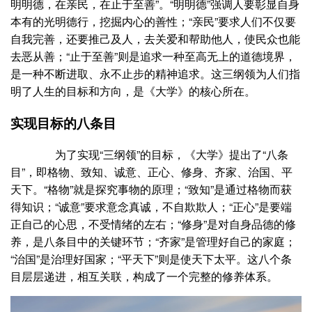
明明德，在亲民，在止于至善”。“明明德”强调人要彰显自身
本有的光明德行，挖掘内心的善性；“亲民”要求人们不仅要
自我完善，还要推己及人，去关爱和帮助他人，使民众也能
去恶从善；“止于至善”则是追求一种至高无上的道德境界，
是一种不断进取、永不止步的精神追求。这三纲领为人们指
明了人生的目标和方向，是《大学》的核心所在。
实现目标的八条目
为了实现“三纲领”的目标，《大学》提出了“八条
目”，即格物、致知、诚意、正心、修身、齐家、治国、平
天下。“格物”就是探究事物的原理；“致知”是通过格物而获
得知识；“诚意”要求意念真诚，不自欺欺人；“正心”是要端
正自己的心思，不受情绪的左右；“修身”是对自身品德的修
养，是八条目中的关键环节；“齐家”是管理好自己的家庭；
“治国”是治理好国家；“平天下”则是使天下太平。这八个条
目层层递进，相互关联，构成了一个完整的修养体系。