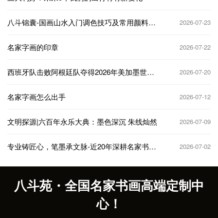
八斗锦囊-国画山水入门调色技巧及常用颜料搭
2026-07-23
配
名家字画的印章
2026-07-22
西班牙队击败阿根廷队夺得2026年美加墨世界
2026-07-20
杯冠军
名家字画怎么出手
2026-07-12
文明探源|六百年永乐大典：墨色深沉 朱线灿然
2026-07-09
专业铸匠心，笔墨承文脉-近20年深耕名家书法
2026-07-02
题字定制服务藏友
八斗苑・全国名家书画高端定制中
心！