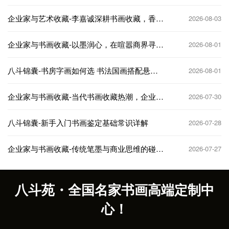
企业家与艺术收藏-李嘉诚深耕书画收藏，香港
2026-08-03
商界大佬的艺术投资逻辑
企业家与书画收藏-以墨润心，在喧嚣商界寻得
2026-08-01
精神栖息地
八斗锦囊-书房字画如何选 书法国画搭配悬挂
2026-08-01
技巧
企业家与书画收藏-当代书画收藏热潮，企业家
2026-07-30
如何抢占先机
八斗锦囊-新手入门书画鉴定基础常识详解
2026-07-28
企业家与书画收藏-传统笔墨与商业思维的碰
2026-07-27
撞，收藏与投资双赢
八斗苑・全国名家书画高端定制中
心！