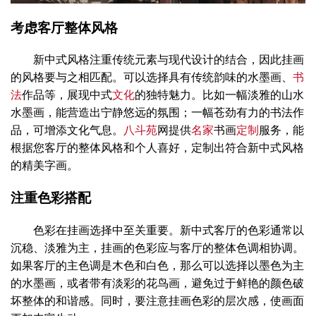
考虑客厅整体风格
新中式风格注重传统元素与现代设计的结合，因此挂画
的风格要与之相匹配。可以选择具有传统韵味的水墨画、
书
法
作品等，展现中式
文化
的独特魅力。比如一幅淡雅的山水
水墨画，能营造出宁静悠远的氛围；一幅苍劲有力的书法作
品，可增添文化气息。
八斗苑
网提供
名家
书画
定制
服务，能
根据您客厅的整体风格和个人喜好，定制出符合新中式风格
的精美字画。
注重色彩搭配
色彩在挂画选择中至关重要。新中式客厅的色彩通常以
沉稳、淡雅为主，挂画的色彩应与客厅的整体色调相协调。
如果客厅的主色调是木色和白色，那么可以选择以墨色为主
的水墨画，或者带有淡彩的花鸟画，避免过于鲜艳的颜色破
坏整体的和谐感。同时，要注意挂画色彩的层次感，使画面