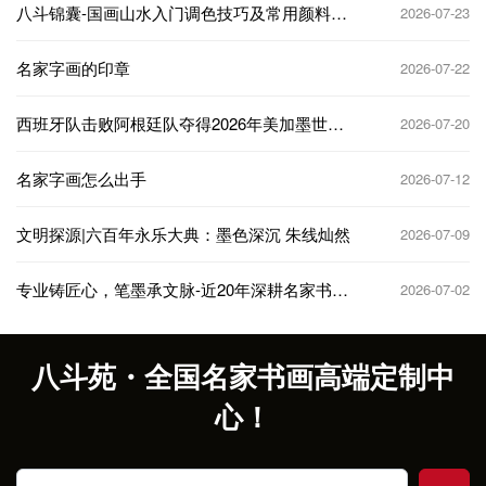
八斗锦囊-国画山水入门调色技巧及常用颜料搭
2026-07-23
配
名家字画的印章
2026-07-22
西班牙队击败阿根廷队夺得2026年美加墨世界
2026-07-20
杯冠军
名家字画怎么出手
2026-07-12
文明探源|六百年永乐大典：墨色深沉 朱线灿然
2026-07-09
专业铸匠心，笔墨承文脉-近20年深耕名家书法
2026-07-02
题字定制服务藏友
八斗苑・全国名家书画高端定制中
心！