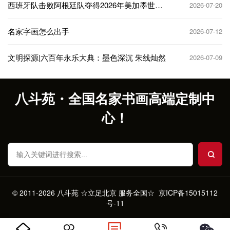
西班牙队击败阿根廷队夺得2026年美加墨世界
2026-07-20
杯冠军
名家字画怎么出手
2026-07-12
文明探源|六百年永乐大典：墨色深沉 朱线灿然
2026-07-09
八斗苑・全国名家书画高端定制中
心！
© 2011-2026 八斗苑 ☆立足北京 服务全国☆
京ICP备15015112
号-11