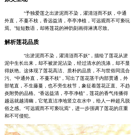
“予独爱莲之出淤泥而不染，濯清涟而不妖，中通
外直，不蔓不枝，香远益清，亭亭净植，可远观而不可亵玩
焉。”短短数语，却将莲花的神韵刻画得淋漓尽致。
解析莲花品质
“出淤泥而不染，濯清涟而不妖”，描绘了莲花从淤
泥中生长出来，却不被淤泥沾染，经过清水的洗涤，却不显
得妖艳。这体现了莲花高洁、质朴的品质，不与世俗同流合
污。“中通外直，不蔓不枝”，写出了莲花茎干内部贯通，外
部笔直，不生藤蔓，也不旁生枝节，象征着莲花正直、不趋
炎附势的品格。“香远益清，亭亭净植”，莲花的香气传播得
越远就越清幽，它笔直洁净地竖立在水中，给人一种超凡脱
俗之感。“可远观而不可亵玩焉”，进一步强调了莲花的庄重
和不可侵犯。