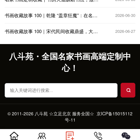
奋进笃行不怠
书画收藏故事 100｜乾隆 “盖章狂魔”：在名画
2026-06-30
上疯狂题跋钤印
书画收藏故事 100｜宋代民间收藏鼎盛，大相
2026-06-27
国寺书画交易繁华
八斗苑・全国名家书画高端定制中
心！
© 2011-2026 八斗苑 ☆立足北京 服务全国☆
京ICP备15015112
号-11