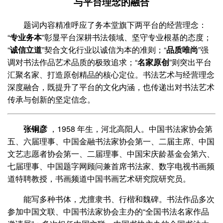
与平台理念的融合
题词内容精准呼应了务本堂旗下两平台的经营理念：
“
专业务本
”彰显平台深耕书法领域、坚守专业根基的态度；
“
诚信立道
”契合文化行业以诚信为本的准则；“
品质唯尚
”强
调对书法作品艺术品质的极致追求；“
名家原创
”则突出平台
汇聚名家、打造原创精品的核心定位。书法艺术与经营理念
深度融合，既提升了平台的文化内涵，也传递出对书法艺术
传承与创新的坚定信念。
张铜彦
，1958 年生，河北高阳人。中国书法家协会第
五、六届理事、中国金融书法家协会第一、二届主席、中国
文艺志愿者协会第一、二届理事、中国宋庆龄基金会第六、
七届理事、中国题字网顾问兼首席书法家、数字电视书画频
道特聘教授，书画频道中国书画艺术研究院研究员。
能写多种书体，尤擅隶书、行楷和魏碑。书法作品多次
参加中国文联、中国书法家协会主办的“全国书法名家作品