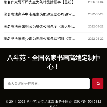
著名作家贾平凹先生为茶叶品牌题字【曼松】
2026-01-04
著名书法家卢中南先生为能源集团公司题写牌
2022-03-24
匾
著名书法家张铜彦为餐饮公司题字《海天明月
2022-03-22
餐厅》
著名书法家李少青为养老公寓题写招牌《首厚
2022-03-22
大家》
八斗苑・全国名家书画高端定制中
心！
© 2011-2026 八斗苑 ☆立足北京 服务全国☆
京ICP备15015112
号-11