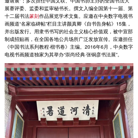
邀请展”；多次担任中国文联、中国书协主办的全国书法大
展赛评委、监委和监审秘书长。撰文入编全国第十一届、第
十二届书法
篆刻
作品展览学术文集。应邀在中央数字电视书
画频道“名家临碑帖”栏目主讲颜真卿《自书告身帖》15集，
并出版发行。用隶书书写的社会主义核心价值观，被中宣部
制成招贴画，在全国各地公共场所广泛发放宣传。应邀担任
《中国书法系列教程·楷书卷》主编。2016年6月，中央数字
电视书画频道独家为其举办“崇尚经典·张铜彦书法展”。