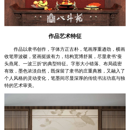
作品艺术特征
作品以隶书创作，字体方正古朴，笔画厚重遒劲，横画
收笔带波磔，竖画挺拔有力，结构宽博舒展，尽显隶书“蚕
头燕尾、一波三折”的典型特征。字形大小错落、布局疏密
有致，墨色浓淡自然，既保留了隶书的庄重典雅，又融入了
个人风格的灵动变化，笔墨间尽显深厚的传统书法功底与独
特的艺术审美。