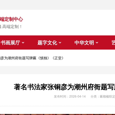
端定制中心
藏·高端定制！
书画展厅
题字文化
中华文明
铜彦为潮州府衙题写牌匾《慎独》《正堂》
著名书法家张铜彦为潮州府衙题写
发布时间：2026-04-14
分类：
匾额楹联