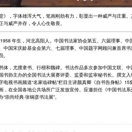
堂》，字体雄浑大气，笔画刚劲有力，彰显出一种威严与庄重。
正与威严并存，令人心生敬畏。
1958 年生，河北高阳人。中国书法家协会第五、六届理事、
、中国宋庆龄基金会第六、七届理事、中国题字网顾问兼首席书
员。
书体，尤擅隶书、行楷和魏碑。书法作品多次参加中国文联、中
国书协主办的全国书法大展赛评委、监委和监审秘书长。撰文入
字电视书画频道“名家临碑帖”栏目主讲颜真卿《自书告身帖》1
画，在全国各地公共场所广泛发放宣传。应邀担任《中国书法系列
办“崇尚经典·张铜彦书法展”。