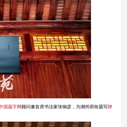
中国题字网
顾问兼首席书法家张铜彦，为潮州府衙题写
牌