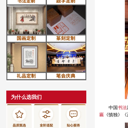
为什么选我们
中国
书法
匾
《慎独》《