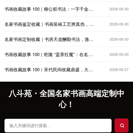
书画收藏故事 100｜柳公权书法：一字千金，
2026-06-30
公卿争相收藏
名家书画鉴定收藏｜书画装裱工艺辨真伪，老
2026-06-30
裱新裱大有讲究
名家书画定制收藏｜书房天道酬勤书法，激励
2026-06-30
奋进笃行不怠
书画收藏故事 100｜乾隆 “盖章狂魔”：在名画
2026-06-30
上疯狂题跋钤印
书画收藏故事 100｜宋代民间收藏鼎盛，大相
2026-06-27
国寺书画交易繁华
八斗苑・全国名家书画高端定制中
心！