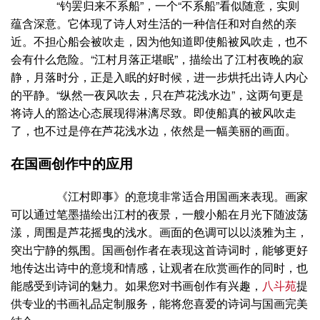
“钓罢归来不系船”，一个“不系船”看似随意，实则
蕴含深意。它体现了诗人对生活的一种信任和对自然的亲
近。不担心船会被吹走，因为他知道即使船被风吹走，也不
会有什么危险。“江村月落正堪眠”，描绘出了江村夜晚的寂
静，月落时分，正是入眠的好时候，进一步烘托出诗人内心
的平静。“纵然一夜风吹去，只在芦花浅水边”，这两句更是
将诗人的豁达心态展现得淋漓尽致。即使船真的被风吹走
了，也不过是停在芦花浅水边，依然是一幅美丽的画面。
在国画创作中的应用
《江村即事》的意境非常适合用国画来表现。画家
可以通过笔墨描绘出江村的夜景，一艘小船在月光下随波荡
漾，周围是芦花摇曳的浅水。画面的色调可以以淡雅为主，
突出宁静的氛围。国画创作者在表现这首诗词时，能够更好
地传达出诗中的意境和情感，让观者在欣赏画作的同时，也
能感受到诗词的魅力。如果您对书画创作有兴趣，
八斗苑
提
供专业的书画礼品定制服务，能将您喜爱的诗词与国画完美