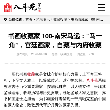
当前位置：
首页
艺坛资讯
收藏投资
书画收藏家 100-南宋
马远：“马一角”，宫廷画家，自藏与内府收藏
书画收藏家 100-南宋马远：“马一
角”，宫廷画家，自藏与内府收藏
发布时间：2026-04-20
分类：
收藏投资
浏览量：278
历代书画
收藏
家是文脉守护的核心力量，上至帝王将
相，下至文人雅士，以鉴藏传艺、以守护续脉。
八斗苑
系统
整理古今百位重要藏家，按朝代排序、以人物立传，呈现其
鉴藏理念、收藏历程与历史贡献，既记鉴藏大家之慧眼，亦
书护宝志士之担当，为书画爱好者呈现一部清晰完整的中国
鉴藏人物史，致敬历代守护丹青的藏家先贤。