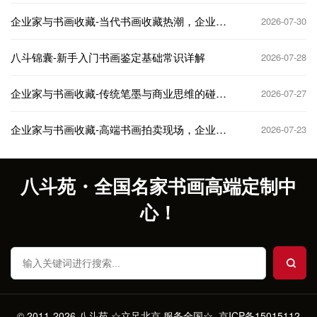
企业家与书画收藏-当代书画收藏热潮，企业家
2026-07-30
如何抢占先机
八斗锦囊-新手入门书画鉴定基础常识详解
2026-07-28
企业家与书画收藏-传统笔墨与商业思维的碰
2026-07-27
撞，收藏与投资双赢
企业家与书画收藏-高端书画拍卖现场，企业家
2026-07-23
的抢藏名场面
八斗苑・全国名家书画高端定制中
心！
© 2011-2026 八斗苑 ☆立足北京 服务全国☆
京ICP备15015112