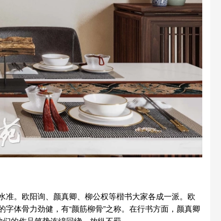
水准。欧阳询、颜真卿、柳公权等楷书大家各成一派。欧
字体骨力劲健，有“颜筋柳骨”之称。在行书方面，颜真卿
他们的作品笔势连绵回绕，放纵不羁。