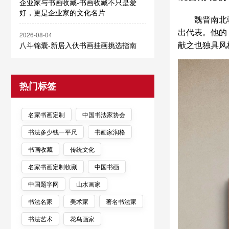
企业家与书画收藏-书画收藏不只是爱
好，更是企业家的文化名片
魏晋南北
出代表。他的
2026-08-04
献之也独具风
八斗锦囊-新居入伙书画挂画挑选指南
热门标签
名家书画定制
中国书法家协会
书法多少钱一平尺
书画家润格
书画收藏
传统文化
名家书画定制收藏
中国书画
中国题字网
山水画家
书法名家
美术家
著名书法家
书法艺术
花鸟画家