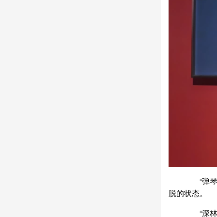
“弹琴复
脱的状态。
“深林人