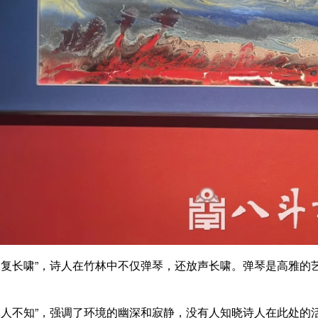
长啸”，诗人在竹林中不仅弹琴，还放声长啸。弹琴是高雅的
不知”，强调了环境的幽深和寂静，没有人知晓诗人在此处的