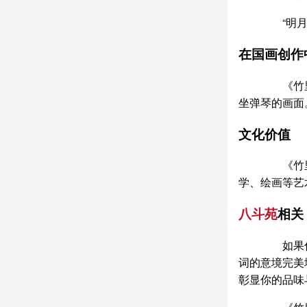
“明月来
在国画创作
《竹里馆
坐弹琴的画面
文化价值
《竹里馆
学、绘画等艺
八斗苑
相关
如果你对
词的意境完美
彰显你的品味