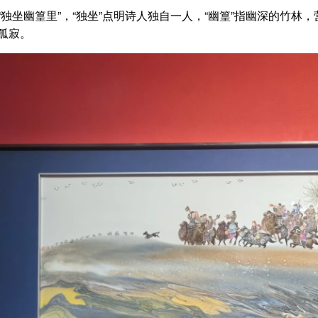
坐幽篁里”，“独坐”点明诗人独自一人，“幽篁”指幽深的竹林
孤寂。