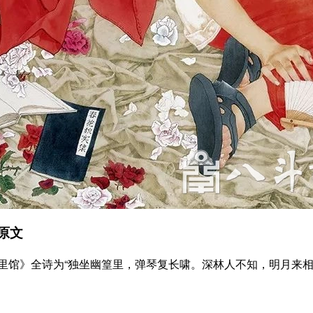
原文
》全诗为“独坐幽篁里，弹琴复长啸。深林人不知，明月来相