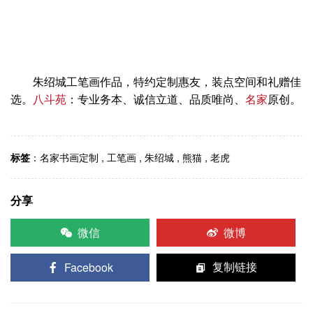
朱绍城工笔画作品，特约定制惠友，装点空间和礼赠佳
选。
八斗苑
：专业务本、诚信立道、品质唯尚、
名家
原创。
标签
：
名家书画定制
,
工笔画
,
朱绍城
,
熊猫
,
老虎
分享
微信
微博
Facebook
复制链接