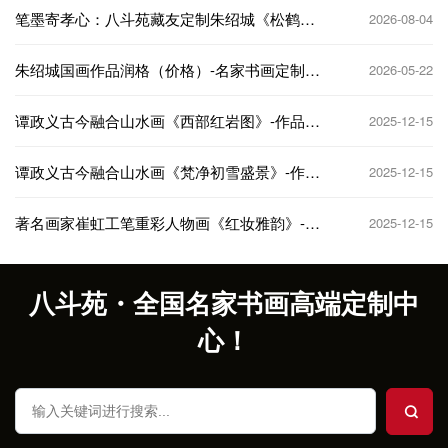
笔墨寄孝心：八斗苑藏友定制朱绍城《松鹤延
2026-08-04
年》为祖父贺寿
朱绍城国画作品润格（价格）-名家书画定制收
2026-05-22
藏
谭政义古今融合山水画《西部红岩图》-作品定
2025-12-15
制收藏
谭政义古今融合山水画《梵净初雪盛景》-作品
2025-12-15
定制收藏
著名画家崔虹工笔重彩人物画《红妆雅韵》-作
2025-12-15
品定制收藏
八斗苑・全国名家书画高端定制中
心！