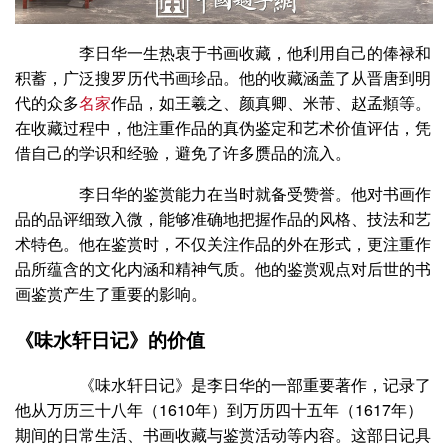
李日华一生热衷于书画收藏，他利用自己的俸禄和
积蓄，广泛搜罗历代书画珍品。他的收藏涵盖了从晋唐到明
代的众多
名家
作品，如王羲之、颜真卿、米芾、赵孟頫等。
在收藏过程中，他注重作品的真伪鉴定和艺术价值评估，凭
借自己的学识和经验，避免了许多赝品的流入。
李日华的鉴赏能力在当时就备受赞誉。他对书画作
品的品评细致入微，能够准确地把握作品的风格、技法和艺
术特色。他在鉴赏时，不仅关注作品的外在形式，更注重作
品所蕴含的文化内涵和精神气质。他的鉴赏观点对后世的书
画鉴赏产生了重要的影响。
《味水轩日记》的价值
《味水轩日记》是李日华的一部重要著作，记录了
他从万历三十八年（1610年）到万历四十五年（1617年）
期间的日常生活、书画收藏与鉴赏活动等内容。这部日记具