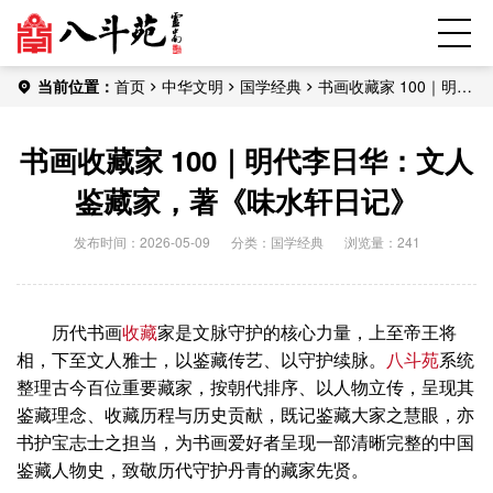
当前位置：
首页
中华文明
国学经典
书画收藏家 100｜明代
李日华：文人鉴藏家，著《味水轩日记》
书画收藏家 100｜明代李日华：文人
鉴藏家，著《味水轩日记》
发布时间：2026-05-09
分类：
国学经典
浏览量：241
历代书画
收藏
家是文脉守护的核心力量，上至帝王将
相，下至文人雅士，以鉴藏传艺、以守护续脉。
八斗苑
系统
整理古今百位重要藏家，按朝代排序、以人物立传，呈现其
鉴藏理念、收藏历程与历史贡献，既记鉴藏大家之慧眼，亦
书护宝志士之担当，为书画爱好者呈现一部清晰完整的中国
鉴藏人物史，致敬历代守护丹青的藏家先贤。