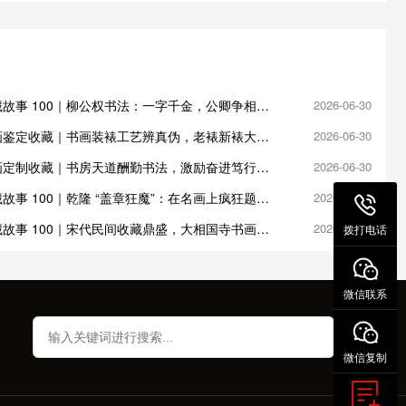
故事 100｜柳公权书法：一字千金，公卿争相收
2026-06-30
画鉴定收藏｜书画装裱工艺辨真伪，老裱新裱大有
2026-06-30
画定制收藏｜书房天道酬勤书法，激励奋进笃行不
2026-06-30
故事 100｜乾隆 “盖章狂魔”：在名画上疯狂题跋
2026-06-30
故事 100｜宋代民间收藏鼎盛，大相国寺书画交
2026-06-27
拨打电话
微信联系
微信复制