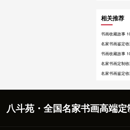
相关推荐
书画收藏故事 
收藏再兴
名家书画鉴定收
vs 呆板匠气
书画收藏故事 
分卷，千古收藏
名家书画定制收
书画饱含艺术匠
名家书画鉴定收
与代笔陷阱
八斗苑・全国名家书画高端定