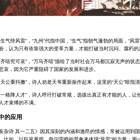
气恃风雷”，“九州”代指中国，“生气”指朝气蓬勃的局面，“风
盼，认为只有依靠强大的变革力量，才能打破当时沉闷、腐朽的
喑究可哀”，“万马齐喑”描绘了当时社会万马都沉寂无声的状
悲哀，因为它严重阻碍了国家的发展和进步。
公重抖擞”，诗人劝老天爷重新振作起来，这里的“天公”暗指
格降人才”，诗人呼吁打破常规，选拔出真正有才能的人，让
人才束缚的不满。
中的应用
诗·其一二五》因其深刻的内涵和激昂的情感，常被运用到国
。比如，以狂风暴雨、电闪雷鸣的景象来体现“风雷”的力量；用