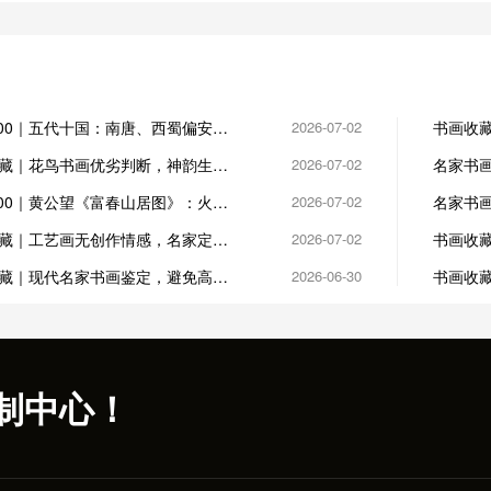
100｜五代十国：南唐、西蜀偏安，
2026-07-02
书画收藏
藏
藏｜花鸟书画优劣判断，神韵生动
2026-07-02
名家书
讲究
100｜黄公望《富春山居图》：火殉
2026-07-02
名家书
憾事
怠
藏｜工艺画无创作情感，名家定制
2026-07-02
书画收藏
心
钤印
藏｜现代名家书画鉴定，避免高仿
2026-06-30
书画收藏
易繁华
制中心！