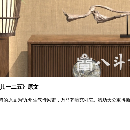
·其一二五》原文
原文为“九州生气恃风雷，万马齐喑究可哀。我劝天公重抖擞