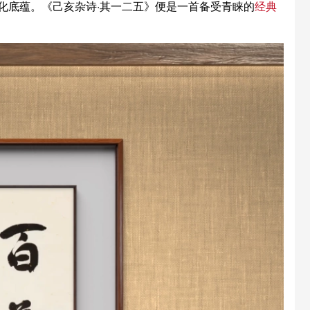
化底蕴。《己亥杂诗·其一二五》便是一首备受青睐的
经典