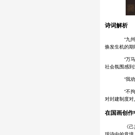
诗词解析
“九州生
焕发生机的期
“万马齐
社会氛围感到
“我劝天
“不拘一
对封建制度对
在国画创作
《己亥杂
现诗中的意境