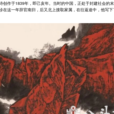
作于1839年，即己亥年。当时的中国，正处于封建社会的末
珍在这一年辞官南归，后又北上接取家属，在往返途中，他写下了