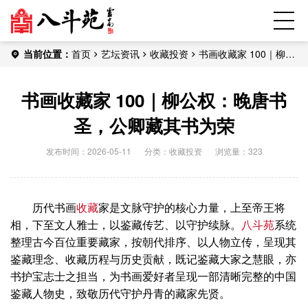
当前位置：
首页
艺坛资讯
收藏投资
书画收藏家 100｜柳公
权：晚唐书圣，公卿藏其书为荣
书画收藏家 100｜柳公权：晚唐书
圣，公卿藏其书为荣
发布时间：2026-05-11
分类：
收藏投资
浏览量：323
历代书画
收藏
家是文脉守护的核心力量，上至帝王将
相，下至文人雅士，以鉴藏传艺、以守护续脉。
八斗苑
系统
整理古今百位重要藏家，按朝代排序、以人物立传，呈现其
鉴藏理念、收藏历程与历史贡献，既记鉴藏大家之慧眼，亦
书护宝志士之担当，为书画爱好者呈现一部清晰完整的中国
鉴藏人物史，致敬历代守护丹青的藏家先贤。