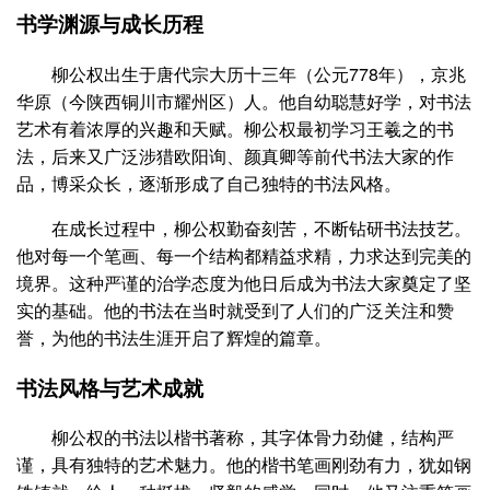
书学渊源与成长历程
柳公权出生于唐代宗大历十三年（公元778年），京兆
华原（今陕西铜川市耀州区）人。他自幼聪慧好学，对书法
艺术有着浓厚的兴趣和天赋。柳公权最初学习王羲之的书
法，后来又广泛涉猎欧阳询、颜真卿等前代书法大家的作
品，博采众长，逐渐形成了自己独特的书法风格。
在成长过程中，柳公权勤奋刻苦，不断钻研书法技艺。
他对每一个笔画、每一个结构都精益求精，力求达到完美的
境界。这种严谨的治学态度为他日后成为书法大家奠定了坚
实的基础。他的书法在当时就受到了人们的广泛关注和赞
誉，为他的书法生涯开启了辉煌的篇章。
书法风格与艺术成就
柳公权的书法以楷书著称，其字体骨力劲健，结构严
谨，具有独特的艺术魅力。他的楷书笔画刚劲有力，犹如钢