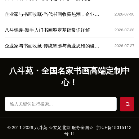
技巧
企业家与书画收藏-当代书画收藏热潮，企业家
2026-07-30
如何抢占先机
八斗锦囊-新手入门书画鉴定基础常识详解
2026-07-28
企业家与书画收藏-传统笔墨与商业思维的碰
2026-07-27
撞，收藏与投资双赢
八斗苑・全国名家书画高端定制中
心！
© 2011-2026 八斗苑 ☆立足北京 服务全国☆
京ICP备15015112
号-11