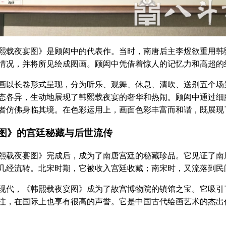
夜宴图》是顾闳中的代表作。当时，南唐后主李煜欲重用韩熙
情况，并将所见绘成图画。顾闳中凭借着惊人的记忆力和高超的
长卷形式呈现，分为听乐、观舞、休息、清吹、送别五个场景
态各异，生动地展现了韩熙载夜宴的奢华和热闹。顾闳中通过细
者仿佛身临其境。在色彩运用上，画面色彩丰富而和谐，既展现
》的宫廷秘藏与后世流传
夜宴图》完成后，成为了南唐宫廷的秘藏珍品。它见证了南唐
几经流转。北宋时期，它被收入宫廷收藏；南宋时，又流落到民
，《韩熙载夜宴图》成为了故宫博物院的镇馆之宝。它吸引了
注，在国际上也享有很高的声誉。它是中国古代绘画艺术的杰出