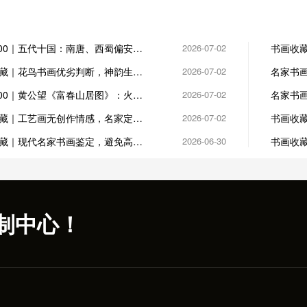
100｜五代十国：南唐、西蜀偏安，
2026-07-02
书画收藏
藏
藏｜花鸟书画优劣判断，神韵生动
2026-07-02
名家书
讲究
100｜黄公望《富春山居图》：火殉
2026-07-02
名家书
憾事
怠
藏｜工艺画无创作情感，名家定制
2026-07-02
书画收藏
心
钤印
藏｜现代名家书画鉴定，避免高仿
2026-06-30
书画收藏
易繁华
制中心！