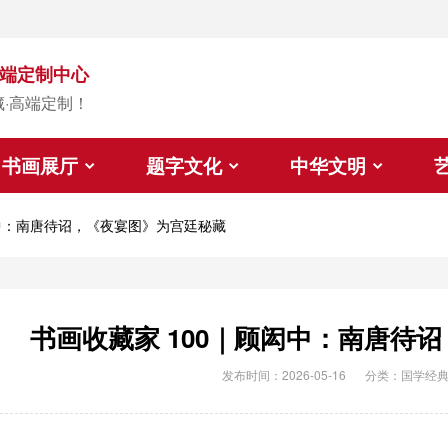
端定制中心
藏·高端定制！
书画展厅
题字文化
中华文明
闳中：南唐待诏，《夜宴图》为宫廷秘藏
书画收藏家 100｜顾闳中：南唐待
发布时间：2026-05-16
分类：
国学经