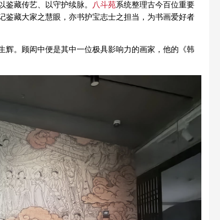
以鉴藏传艺、以守护续脉。
八斗苑
系统整理古今百位重要
记鉴藏大家之慧眼，亦书护宝志士之担当，为书画爱好者
辉。顾闳中便是其中一位极具影响力的画家，他的《韩