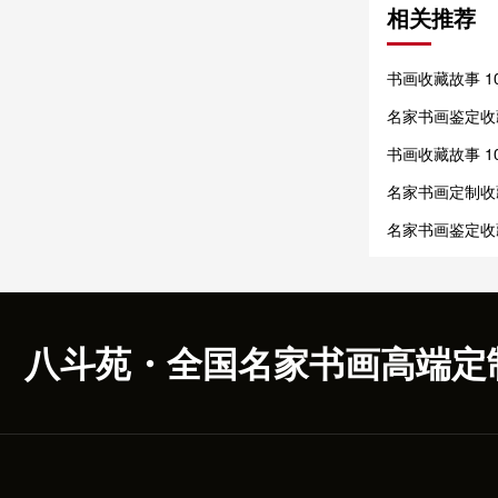
相关推荐
书画收藏故事 
收藏再兴
名家书画鉴定收
vs 呆板匠气
书画收藏故事 
分卷，千古收藏
名家书画定制收
书画饱含艺术匠
名家书画鉴定收
与代笔陷阱
八斗苑・全国名家书画高端定