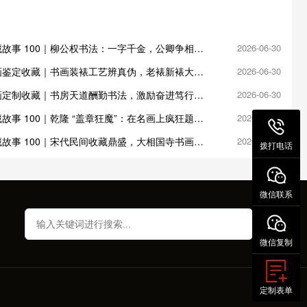
故事 100｜柳公权书法：一字千金，公卿争相收
2026-06-30
画鉴定收藏｜书画装裱工艺辨真伪，老裱新裱大有
2026-06-30
画定制收藏｜书房天道酬勤书法，激励奋进笃行不
2026-06-30
故事 100｜乾隆 “盖章狂魔”：在名画上疯狂题跋
2026-06-30
故事 100｜宋代民间收藏鼎盛，大相国寺书画交
2026-06-27
拨打电话
微信联系
微信复制
定制表单