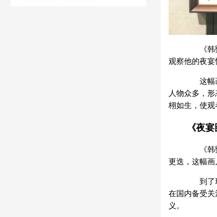
《韩熙载
观察他的夜宴
这幅画以
人物众多，形
栩如生，使观
《夜宴图
《韩熙载
更迭，这幅画
到了现代
在国内备受关
义。