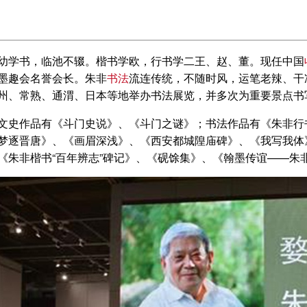
幼学书，临池不辍。楷书学欧，行书学二王、赵、董。现任中国
墨趣会名誉会长。朱非
书法
流连传统，不随时风，运笔老辣、干
州、常熟、通渭、日本等地举办书法展览，并多次为重要景点书
文史作品有《斗门史说》、《斗门之谜》；书法作品有《朱非行
梦逐晋唐》、《画眉深浅》、《西安都城隍庙碑》、《我写我体
《朱非楷书“百年辨志”碑记》、《砚馀集》、《翰墨传谊——朱