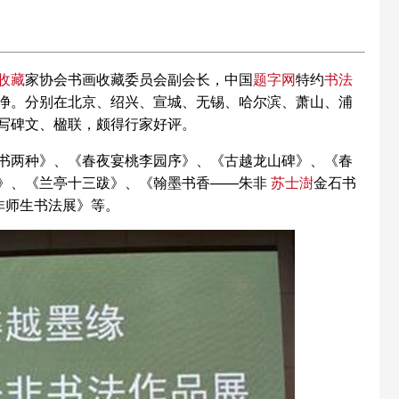
收藏
家协会书画收藏委员会副会长，中国
题字网
特约
书法
净。分别在北京、绍兴、宣城、无锡、哈尔滨、萧山、浦
写碑文、楹联，颇得行家好评。
书两种》、《春夜宴桃李园序》、《古越龙山碑》、《春
》、《兰亭十三跋》、《翰墨书香——朱非
苏士澍
金石书
非师生书法展》等。