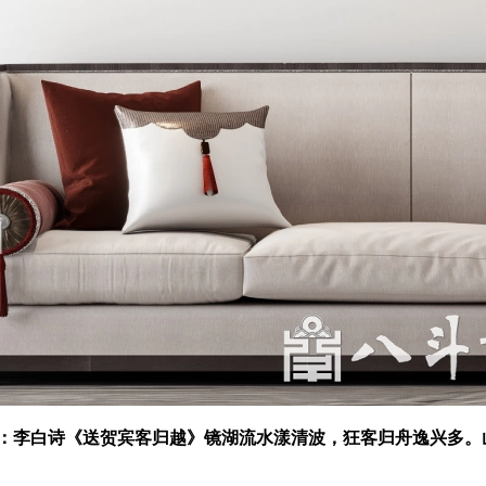
：李白诗《送贺宾客归越》‌镜湖流水漾清波，狂客归舟逸兴多