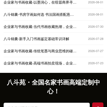
企业家与书画收藏-以墨润心，在喧嚣商界寻得
2026-08-01
精神栖息地
八斗锦囊-书房字画如何选 书法国画搭配悬挂
2026-08-01
技巧
企业家与书画收藏-当代书画收藏热潮，企业家
2026-07-30
如何抢占先机
八斗锦囊-新手入门书画鉴定基础常识详解
2026-07-28
企业家与书画收藏-传统笔墨与商业思维的碰
2026-07-27
撞，收藏与投资双赢
企业家与书画收藏-高端书画拍卖现场，企业家
2026-07-23
的抢藏名场面
八斗苑・全国名家书画高端定制中
心！