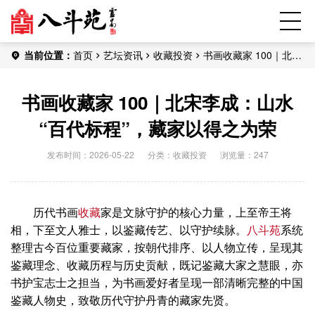
当前位置：
首页
艺坛资讯
收藏投资
书画收藏家 100｜北宋
李成：山水 “百代标程”，藏家以得之为荣
书画收藏家 100｜北宋李成：山水
“百代标程”，藏家以得之为荣
发布时间：2026-05-22
分类：
收藏投资
浏览量：247
历代书画
收藏
家是文脉守护的核心力量，上至帝王将
相，下至文人雅士，以鉴藏传艺、以守护续脉。
八斗苑
系统
整理古今百位重要藏家，按朝代排序、以人物立传，呈现其
鉴藏理念、收藏历程与历史贡献，既记鉴藏大家之慧眼，亦
书护宝志士之担当，为书画爱好者呈现一部清晰完整的中国
鉴藏人物史，致敬历代守护丹青的藏家先贤。