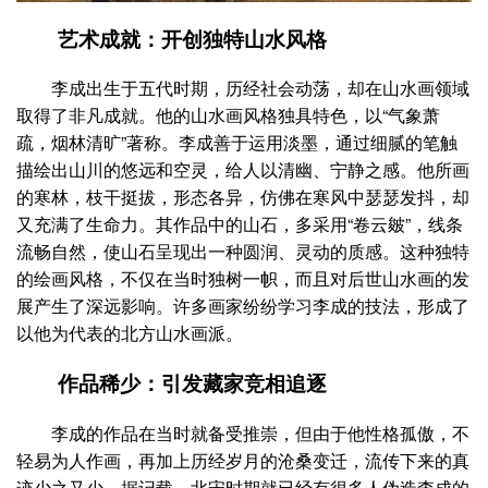
艺术成就：开创独特山水风格
李成出生于五代时期，历经社会动荡，却在山水画领域
取得了非凡成就。他的山水画风格独具特色，以“气象萧
疏，烟林清旷”著称。李成善于运用淡墨，通过细腻的笔触
描绘出山川的悠远和空灵，给人以清幽、宁静之感。他所画
的寒林，枝干挺拔，形态各异，仿佛在寒风中瑟瑟发抖，却
又充满了生命力。其作品中的山石，多采用“卷云皴”，线条
流畅自然，使山石呈现出一种圆润、灵动的质感。这种独特
的绘画风格，不仅在当时独树一帜，而且对后世山水画的发
展产生了深远影响。许多画家纷纷学习李成的技法，形成了
以他为代表的北方山水画派。
作品稀少：引发藏家竞相追逐
李成的作品在当时就备受推崇，但由于他性格孤傲，不
轻易为人作画，再加上历经岁月的沧桑变迁，流传下来的真
迹少之又少。据记载，北宋时期就已经有很多人伪造李成的