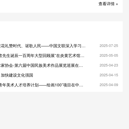
查看详情 +
繁花礼赞时代、讴歌人民——中国文联深入学习贯
2025-07-25
平总书记重要回信精神座谈会侧记
黄胄先生诞辰一百周年大型回顾展”在炎黄艺术馆盛
2025-05-05
术家协会-第六届中国民族美术作品展览巡展在成
2025-04-23
：加快建设文化强国
2025-04-15
青年美术人才培养计划——绘画100”项目在中国
2025-04-09
班