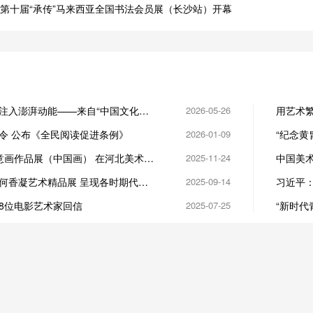
第十届“承传”马来西亚全国书法会员展（长沙站）开幕
注入澎湃动能——来自“中国文化产
2026-05-26
用艺术
践观察
彻习近
令 公布《全民阅读促进条例》
2026-01-09
“纪念
大开幕
写意画作品展（中国画） 在河北美术学
2025-11-24
中国美
都开幕
何香凝艺术精品展 呈现各时期代表
2025-09-14
习近平
8位电影艺术家回信
2025-07-25
“新时代
美院开