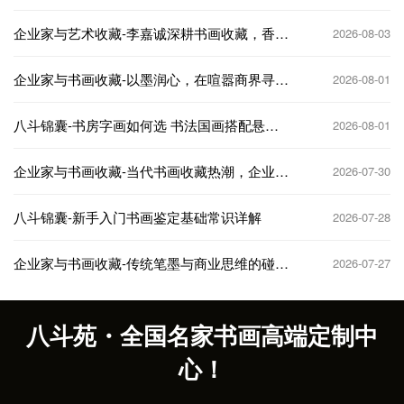
企业家与艺术收藏-李嘉诚深耕书画收藏，香港
2026-08-03
商界大佬的艺术投资逻辑
企业家与书画收藏-以墨润心，在喧嚣商界寻得
2026-08-01
精神栖息地
八斗锦囊-书房字画如何选 书法国画搭配悬挂
2026-08-01
技巧
企业家与书画收藏-当代书画收藏热潮，企业家
2026-07-30
如何抢占先机
八斗锦囊-新手入门书画鉴定基础常识详解
2026-07-28
企业家与书画收藏-传统笔墨与商业思维的碰
2026-07-27
撞，收藏与投资双赢
八斗苑・全国名家书画高端定制中
心！