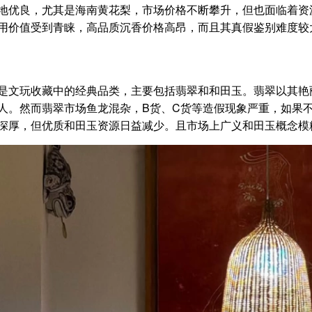
地优良，尤其是海南黄花梨，市场价格不断攀升，但也面临着资
用价值受到青睐，高品质沉香价格高昂，而且其真假鉴别难度较
玩收藏中的经典品类，主要包括翡翠和和田玉。翡翠以其艳丽
人。然而翡翠市场鱼龙混杂，B货、C货等造假现象严重，如果
深厚，但优质和田玉资源日益减少。且市场上广义和田玉概念模