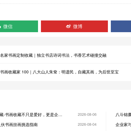
微信
微博
名家书画定制收藏｜独立书店诗词书法，书香艺术碰撞交融
书画收藏家 100｜八大山人朱耷：明遗民，自藏其画，为后世至宝
藏-书画收藏不只是爱好，更是企业
2026-08-06
八斗锦囊
入伙书画挂画挑选指南
2026-08-04
企业家
先机