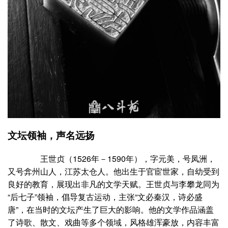
文坛领袖，声名远扬
王世贞（1526年－1590年），字元美，号凤洲，
又号弇州山人，江苏太仓人。他出生于官宦世家，自幼受到
良好的教育，展现出非凡的文学天赋。王世贞与李攀龙同为
“后七子”领袖，倡导复古运动，主张“文必秦汉，诗必盛
唐”，在当时的文坛产生了巨大的影响。他的文学作品涵盖
了诗歌、散文、戏曲等多个领域，风格雄浑豪放，内容丰富