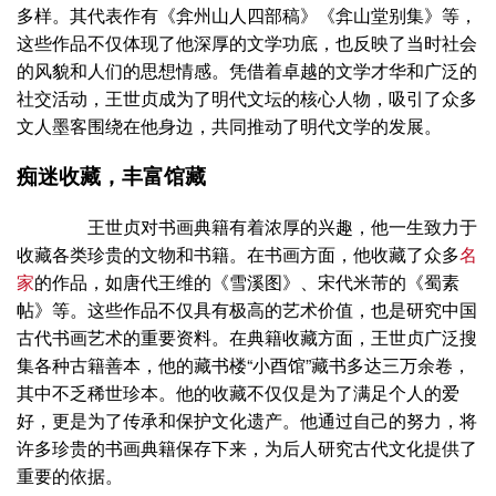
多样。其代表作有《弇州山人四部稿》《弇山堂别集》等，
这些作品不仅体现了他深厚的文学功底，也反映了当时社会
的风貌和人们的思想情感。凭借着卓越的文学才华和广泛的
社交活动，王世贞成为了明代文坛的核心人物，吸引了众多
文人墨客围绕在他身边，共同推动了明代文学的发展。
痴迷收藏，丰富馆藏
王世贞对书画典籍有着浓厚的兴趣，他一生致力于
收藏各类珍贵的文物和书籍。在书画方面，他收藏了众多
名
家
的作品，如唐代王维的《雪溪图》、宋代米芾的《蜀素
帖》等。这些作品不仅具有极高的艺术价值，也是研究中国
古代书画艺术的重要资料。在典籍收藏方面，王世贞广泛搜
集各种古籍善本，他的藏书楼“小酉馆”藏书多达三万余卷，
其中不乏稀世珍本。他的收藏不仅仅是为了满足个人的爱
好，更是为了传承和保护文化遗产。他通过自己的努力，将
许多珍贵的书画典籍保存下来，为后人研究古代文化提供了
重要的依据。