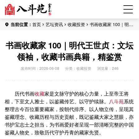
当前位置：
首页
艺坛资讯
收藏投资
书画收藏家 100｜明代
王世贞：文坛领袖，收藏书画典籍，精鉴赏
书画收藏家 100｜明代王世贞：文坛
领袖，收藏书画典籍，精鉴赏
发布时间：2026-06-08
分类：
收藏投资
浏览量：246
历代书画
收藏
家是文脉守护的核心力量，上至帝王将
相，下至文人雅士，以鉴藏传艺、以守护续脉。
八斗苑
系统
整理古今百位重要藏家，按朝代排序、以人物立传，呈现其
鉴藏理念、收藏历程与历史贡献，既记鉴藏大家之慧眼，亦
书护宝志士之担当，为书画爱好者呈现一部清晰完整的中国
鉴藏人物史，致敬历代守护丹青的藏家先贤。