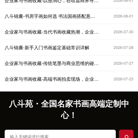
企业家与书画收藏-以墨润心，在喧嚣商界寻得
2026-08-01
精神栖息地
八斗锦囊-书房字画如何选 书法国画搭配悬挂
2026-08-01
技巧
企业家与书画收藏-当代书画收藏热潮，企业家
2026-07-30
如何抢占先机
八斗锦囊-新手入门书画鉴定基础常识详解
2026-07-28
企业家与书画收藏-传统笔墨与商业思维的碰
2026-07-27
撞，收藏与投资双赢
企业家与书画收藏-高端书画拍卖现场，企业家
2026-07-23
的抢藏名场面
八斗苑・全国名家书画高端定制中
心！