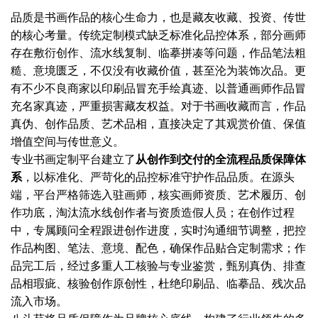
品质是书画作品的核心生命力，也是藏友收藏、投资、传世
的核心考量。传统定制模式缺乏标准化品控体系，部分画师
存在敷衍创作、流水线复制、临摹拼凑等问题，作品笔法粗
糙、意境匮乏，不仅没有收藏价值，甚至沦为装饰次品。更
有不少不良商家以印刷品冒充手绘真迹、以普通画师作品冒
充名家真迹，严重损害藏友权益。对于书画收藏而言，作品
真伪、创作品质、艺术品相，直接决定了其观赏价值、保值
增值空间与传世意义。
专业书画定制平台建立了
从创作到交付的全流程品质保障体
系
，以标准化、严苛化的品控标准守护作品品质。在源头
端，平台严格筛选入驻画师，核实画师资质、艺术履历、创
作功底，淘汰流水线创作者与资质造假人员；在创作过程
中，专属顾问全程跟进创作进度，实时沟通细节调整，把控
作品构图、笔法、意境、配色，确保作品贴合定制需求；作
品完工后，经过多重人工核验与专业鉴赏，甄别真伪、排查
品相瑕疵、核验创作原创性，杜绝印刷品、临摹品、残次品
流入市场。