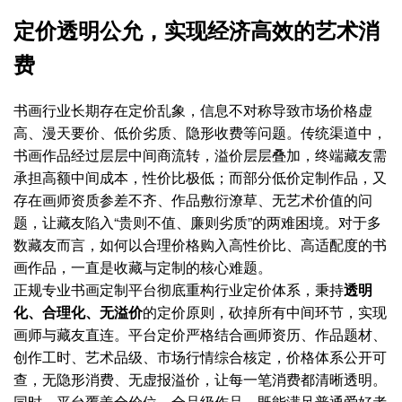
定价透明公允，实现经济高效的艺术消
费
书画行业长期存在定价乱象，信息不对称导致市场价格虚
高、漫天要价、低价劣质、隐形收费等问题。传统渠道中，
书画作品经过层层中间商流转，溢价层层叠加，终端藏友需
承担高额中间成本，性价比极低；而部分低价定制作品，又
存在画师资质参差不齐、作品敷衍潦草、无艺术价值的问
题，让藏友陷入“贵则不值、廉则劣质”的两难困境。对于多
数藏友而言，如何以合理价格购入高性价比、高适配度的书
画作品，一直是收藏与定制的核心难题。
正规专业书画定制平台彻底重构行业定价体系，秉持
透明
化、合理化、无溢价
的定价原则，砍掉所有中间环节，实现
画师与藏友直连。平台定价严格结合画师资历、作品题材、
创作工时、艺术品级、市场行情综合核定，价格体系公开可
查，无隐形消费、无虚报溢价，让每一笔消费都清晰透明。
同时，平台覆盖全价位、全品级作品，既能满足普通爱好者