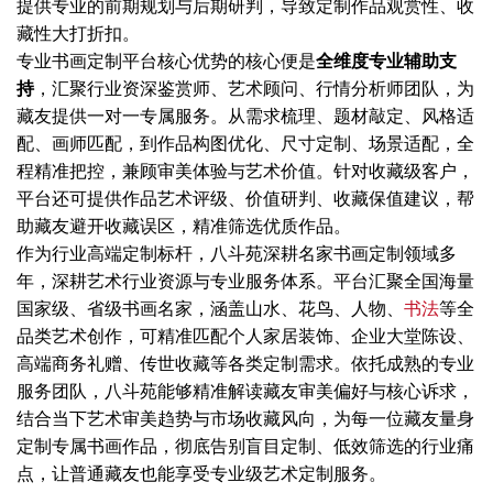
提供专业的前期规划与后期研判，导致定制作品观赏性、收
藏性大打折扣。
专业书画定制平台核心优势的核心便是
全维度专业辅助支
持
，汇聚行业资深鉴赏师、艺术顾问、行情分析师团队，为
藏友提供一对一专属服务。从需求梳理、题材敲定、风格适
配、画师匹配，到作品构图优化、尺寸定制、场景适配，全
程精准把控，兼顾审美体验与艺术价值。针对收藏级客户，
平台还可提供作品艺术评级、价值研判、收藏保值建议，帮
助藏友避开收藏误区，精准筛选优质作品。
作为行业高端定制标杆，八斗苑深耕名家书画定制领域多
年，深耕艺术行业资源与专业服务体系。平台汇聚全国海量
国家级、省级书画名家，涵盖山水、花鸟、人物、
书法
等全
品类艺术创作，可精准匹配个人家居装饰、企业大堂陈设、
高端商务礼赠、传世收藏等各类定制需求。依托成熟的专业
服务团队，八斗苑能够精准解读藏友审美偏好与核心诉求，
结合当下艺术审美趋势与市场收藏风向，为每一位藏友量身
定制专属书画作品，彻底告别盲目定制、低效筛选的行业痛
点，让普通藏友也能享受专业级艺术定制服务。