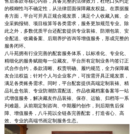
售后条款等核心内容，具备完整的法律效力，杜绝口头约定
的模糊性与不确定性，从法律层面保障藏友权益。在票据服
务方面，平台可开具正规合规发票，满足个人收藏入账、企
业采购报销、项目核算等各类需求，服务更加规范专业。除
此之外，多数优质平台还配套提供专业装裱、防潮包装、安
全配送、收藏备案、后期养护咨询等增值服务，形成完整的
服务闭环。
八斗苑拥有行业完善的配套服务体系，以标准化、专业化、
精细化的服务赋能每一位藏友。平台所有定制业务均签订正
式合作合约，条款清晰、权责明确、履约规范，全力保障藏
友合法权益；针对个人与企业客户，可按需开具正规发票，
满足各类账务需求。同时，平台配套提供高端定制装裱、精
品礼盒包装、专业防潮防震配送、作品收藏档案备案等一站
式增值服务，解决藏友作品装裱、保存、运输、归档等一系
列难题。从前期定制咨询、中期履约创作，到后期售后保
障、增值服务，八斗苑以全链条完善配套，打造省心、高
效、专业的高端书画定制服务生态。