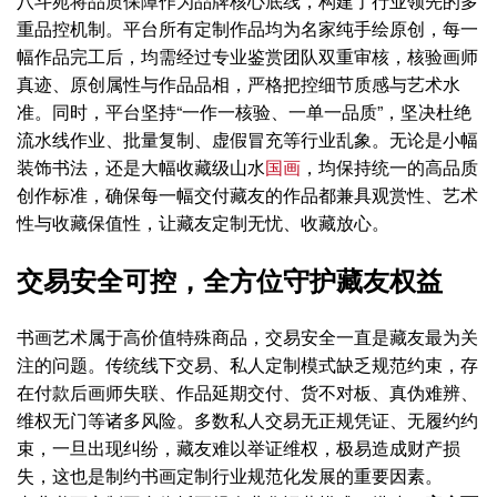
八斗苑将品质保障作为品牌核心底线，构建了行业领先的多
重品控机制。平台所有定制作品均为名家纯手绘原创，每一
幅作品完工后，均需经过专业鉴赏团队双重审核，核验画师
真迹、原创属性与作品品相，严格把控细节质感与艺术水
准。同时，平台坚持“一作一核验、一单一品质”，坚决杜绝
流水线作业、批量复制、虚假冒充等行业乱象。无论是小幅
装饰书法，还是大幅收藏级山水
国画
，均保持统一的高品质
创作标准，确保每一幅交付藏友的作品都兼具观赏性、艺术
性与收藏保值性，让藏友定制无忧、收藏放心。
交易安全可控，全方位守护藏友权益
书画艺术属于高价值特殊商品，交易安全一直是藏友最为关
注的问题。传统线下交易、私人定制模式缺乏规范约束，存
在付款后画师失联、作品延期交付、货不对板、真伪难辨、
维权无门等诸多风险。多数私人交易无正规凭证、无履约约
束，一旦出现纠纷，藏友难以举证维权，极易造成财产损
失，这也是制约书画定制行业规范化发展的重要因素。