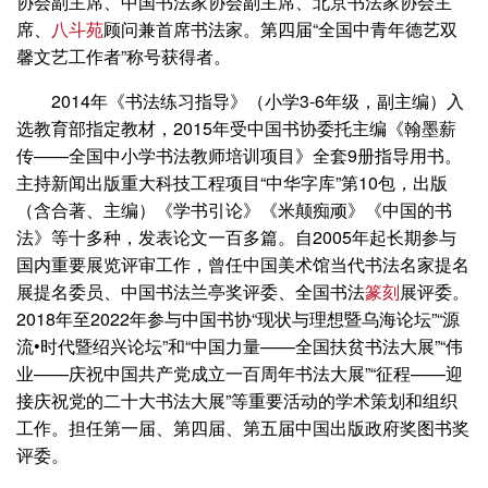
协会副主席、中国书法家协会副主席、北京书法家协会主
席、
八斗苑
顾问兼首席书法家。第四届“全国中青年德艺双
馨文艺工作者”称号获得者。
2014年《书法练习指导》（小学3-6年级，副主编）入
选教育部指定教材，2015年受中国书协委托主编《翰墨薪
传——全国中小学书法教师培训项目》全套9册指导用书。
主持新闻出版重大科技工程项目“中华字库”第10包，出版
（含合著、主编）《学书引论》《米颠痴顽》《中国的书
法》等十多种，发表论文一百多篇。自2005年起长期参与
国内重要展览评审工作，曾任中国美术馆当代书法名家提名
展提名委员、中国书法兰亭奖评委、全国书法
篆刻
展评委。
2018年至2022年参与中国书协“现状与理想暨乌海论坛”“源
流•时代暨绍兴论坛”和“中国力量——全国扶贫书法大展”“伟
业——庆祝中国共产党成立一百周年书法大展”“征程——迎
接庆祝党的二十大书法大展”等重要活动的学术策划和组织
工作。担任第一届、第四届、第五届中国出版政府奖图书奖
评委。