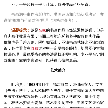
不足一平尺按一平尺计算，特殊作品价格另议。
书画润格由作者影响力、书画造诣和市场状况决定，亦
遵循“价格与价值对等”原理（润格供参考）。
温馨提示：
越是
名家
的书画作品市场流通性越强，但是
真迹画作数量有限，市面上可能充斥着各种假冒伪劣作品，
价格也是千差万别。隔行如隔山，不懂书画就好比不懂烟酒
茶，各位看官在
收藏
过程中一定要擦亮眼睛，切忌图便宜和
捡漏心理，最稳妥省心的办法是找正规机构、专业平台定制
或来路可靠的专家鉴别，以获得心仪的真品。
艺术简介
叶培贵，1968年9月生于福建顺昌，泉州南安人。文学
（书法）博士，师从欧阳中石先生。曾任首都师范大学中国
书法文化研究院院长，现为首都师范大学教授、博士生导
师、校学术委员会委员、艺术学部副主任，中国文艺评论家