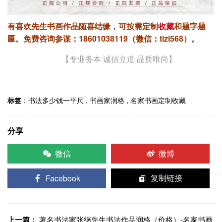
有喜欢先生书画作品随喜结缘，可按需定制
收藏
和题字题
匾。
免费咨询参谋：18601038119（微信：tizi568）。
【专业务本·诚信立道·品质唯尚】
标签
：
书法多少钱一平尺
,
书画家润格
,
名家书画定制收藏
分享
微信
微博
Facebook
复制链接
上一篇：
著名书法家张继先生书法作品润格（价格）-名家书画