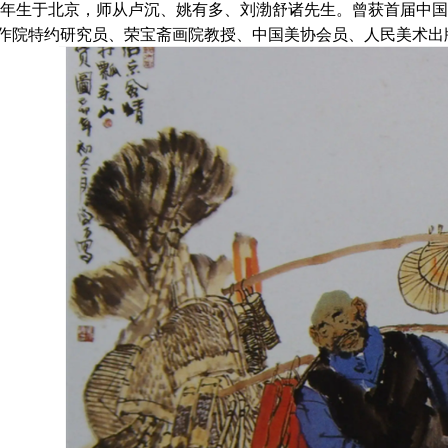
56年生于北京，师从卢沉、姚有多、刘渤舒诸先生。曾获首届中
作院特约研究员、荣宝斋画院教授、中国美协会员、人民美术出