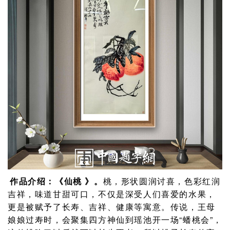
作品介绍：《仙桃 》
。
桃，形状圆润讨喜，色彩红润
吉祥，味道甘甜可口，不仅是深受人们喜爱的水果，
更是被赋予了长寿、吉祥、健康等寓意。传说，王母
娘娘过寿时，会聚集四方神仙到瑶池开一场“蟠桃会”，