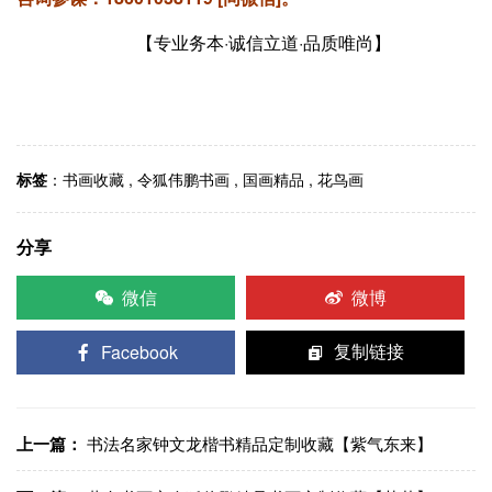
【专业务本·诚信立道·品质唯尚】
标签
：
书画收藏
,
令狐伟鹏书画
,
国画精品
,
花鸟画
分享
微信
微博
Facebook
复制链接
上一篇：
书法名家钟文龙楷书精品定制收藏【紫气东来】