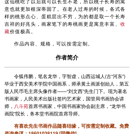
这仙桃吃了以后就可以长生不老，所以桃子长寿的寓
意也就更加根深蒂固了。在老人过寿的时候，各式各
样的桃形点心、蛋糕层出不穷，为的都是取一个长寿
吉祥的好兆头，画家笔下的寿桃画更是寓意丰富、
收
藏
价值极高。
作品内容、规格，可以按需定制。
作者简介
令狐伟鹏，笔名龙华，字智虚，山西运城人(古“河东”)
毕业于西安美术学院中国画系，师承黄土画派创始人，第五
版人民币毛主席头像作者——“刘文西”先生门下。现为著名
书画家，人民美术出版社签约艺术家，国管局书画协会讲
师，
八斗苑
首席书画家，中国书画家协会副主席，“龙华书
画院”院长，务本堂书画院首席导师。
有喜欢先生书画作品随喜结缘，可按需定制收藏。
免费
咨询参谋：
18601038119 [同微信]
。