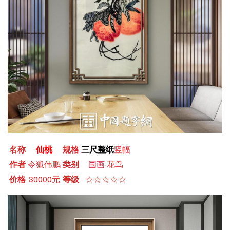
名称
仙桃
规格
三尺整纸
竖幅
作者
令狐伟鹏
类别
国画
·花鸟
价格
30000元
等级
☆☆☆☆☆