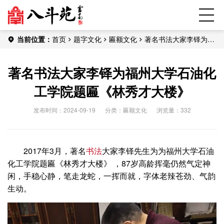
当前位置：
首页
题字文化
匾额文化
著名书法大家李铎为福
州大学石油化工学院题匾《林秀才大楼》
著名书法大家李铎为福州大学石油化
工学院题匾《林秀才大楼》
发布时间：2024-09-19
分类：
匾额文化
浏览量：332
2017年3月，著名
书法
大家李铎先生为为福州大学石油
化工学院题匾《林秀才大楼》 ，87岁高龄挥毫仍然气定神
闲，手稳心静，笔走龙蛇，一挥而就，字体老辣苍劲、气韵
生动。