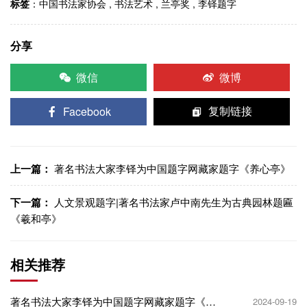
标签
：
中国书法家协会
,
书法艺术
,
兰亭奖
,
李铎题字
分享
微信
微博
Facebook
复制链接
上一篇：
著名书法大家李铎为中国题字网藏家题字《养心亭》
下一篇：
人文景观题字|著名书法家卢中南先生为古典园林题匾
《羲和亭》
相关推荐
著名书法大家李铎为中国题字网藏家题字《养
2024-09-19