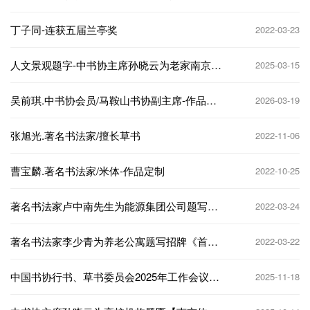
心亭》
丁子同-连获五届兰亭奖
2022-03-23
人文景观题字-中书协主席孙晓云为老家南京题
2025-03-15
写地铁站名
吴前琪.中书协会员/马鞍山书协副主席-作品定
2026-03-19
制
张旭光.著名书法家/擅长草书
2022-11-06
曹宝麟.著名书法家/米体-作品定制
2022-10-25
著名书法家卢中南先生为能源集团公司题写牌
2022-03-24
匾
著名书法家李少青为养老公寓题写招牌《首厚
2022-03-22
大家》
中国书协行书、草书委员会2025年工作会议在
2025-11-18
兰州举行