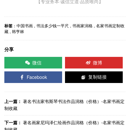
【专业务本·诚信立道·品质唯尚】
标签
：
中国书画
,
书法多少钱一平尺
,
书画家润格
,
名家书画定制收
藏
,
韩亨林
分享
微信
微博
Facebook
复制链接
上一篇：
著名书法家韦斯琴书法作品润格（价格）-名家书画定
制收藏
下一篇：
著名画家尼玛泽仁绘画作品润格（价格）-名家书画定
制收藏