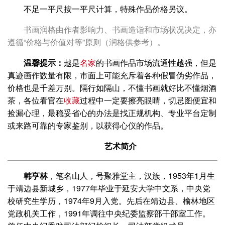
不足一平尺按一平尺计算，特殊作品价格另议。
书画润格由作者影响力、书画造诣和市场状况决定，亦
遵循“价格与价值对等”原则（润格供参考）。
温馨提示：
越是
名家
的书画作品市场流通性越强，但是
真迹画作数量有限，市面上可能充斥着各种假冒伪劣作品，
价格也是千差万别。隔行如隔山，不懂书画就好比不懂烟酒
茶，各位看官在
收藏
过程中一定要擦亮眼睛，切忌图便宜和
捡漏心理，最稳妥省心的办法是找正规机构、专业平台定制
或来路可靠的专家鉴别，以获得心仪的作品。
艺术简介
韩亨林
，笔名山人，号聚雅堂主，汉族，1953年1月生
于靖边县新城乡，1977年毕业于延安大学中文系，中央党
校研究生学历，1974年9月入党。先后在靖边县、榆林地区
党政机关工作，1991年调往中央纪委监察部干部室工作。