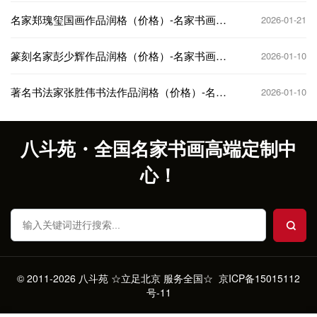
名家郑瑰玺国画作品润格（价格）-名家书画定
2026-01-21
制收藏
篆刻名家彭少辉作品润格（价格）-名家书画定
2026-01-10
制收藏
著名书法家张胜伟书法作品润格（价格）-名家
2026-01-10
书画定制收藏
八斗苑・全国名家书画高端定制中
心！
© 2011-2026 八斗苑 ☆立足北京 服务全国☆
京ICP备15015112
号-11