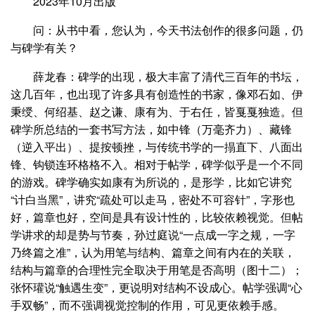
2023年10月出版
问：从书中看，您认为，今天书法创作的很多问题，仍
与碑学有关？
薛龙春：碑学的出现，极大丰富了清代三百年的书坛，
这几百年，也出现了许多具有创造性的书家，像邓石如、伊
秉绶、何绍基、赵之谦、康有为、于右任，皆戛戛独造。但
碑学所总结的一套书写方法，如中锋（万毫齐力）、藏锋
（逆入平出）、提按顿挫，与传统书学的一搨直下、八面出
锋、钩锁连环格格不入。相对于帖学，碑学似乎是一个不同
的游戏。碑学确实如康有为所说的，是形学，比如它讲究
“计白当黑”，讲究“疏处可以走马，密处不可容针”，字形也
好，篇章也好，空间是具有设计性的，比较依赖视觉。但帖
学讲求的却是势与节奏，孙过庭说“一点成一字之规，一字
乃终篇之准”，认为用笔与结构、篇章之间有内在的关联，
结构与篇章的合理性完全取决于用笔是否高明（图十二）；
张怀瓘说“触遇生变”，更说明对结构不设成心。帖学强调“心
手双畅”，而不强调视觉控制的作用，可见更依赖手感。