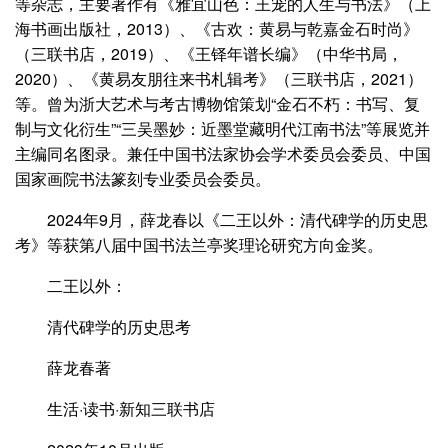
等杂志，主要著作有《雅宜山色：王宠的人生与书法》（上
海书画出版社，2013）、《古欢：黄易与乾嘉金石时尚》
（三联书店，2019）、《王铎年谱长编》（中华书局，
2020）、《黄易友朋往来书札辑考》（三联书店，2021）
等。曾为浙大艺术与考古博物馆策划“金石不朽：书写、复
制与文化衍生”“三吴墨妙：近墨堂藏明代江南书法”等展览并
主编同名图录。兼任中国书法家协会学术委员会委员、中国
国家画院书法篆刻专业委员会委员。
2024年9月，薛龙春以《二王以外：清代碑学的历史思
考》等获第八届中国书法兰亭奖理论研究方向金奖。
二王以外：
清代碑学的历史思考
薛龙春著
生活·读书·新知三联书店