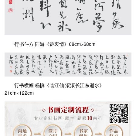
行书斗方 陆游《诉衷情》68cm×68cm
行书横幅 杨慎《临江仙·滚滚长江东逝水》
21cm×122cm