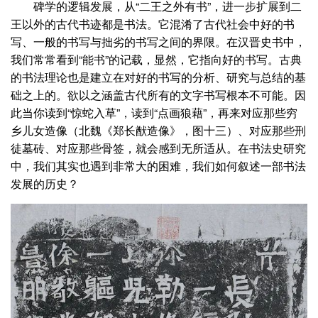
碑学的逻辑发展，从“二王之外有书”，进一步扩展到二
王以外的古代书迹都是书法。它混淆了古代社会中好的书
写、一般的书写与拙劣的书写之间的界限。在汉晋史书中，
我们常常看到“能书”的记载，显然，它指向好的书写。古典
的书法理论也是建立在对好的书写的分析、研究与总结的基
础之上的。欲以之涵盖古代所有的文字书写根本不可能。因
此当你读到“惊蛇入草”，读到“点画狼藉”，再来对应那些穷
乡儿女造像（北魏《郑长猷造像》，图十三）、对应那些刑
徒墓砖、对应那些骨签，就会感到无所适从。在书法史研究
中，我们其实也遇到非常大的困难，我们如何叙述一部书法
发展的历史？