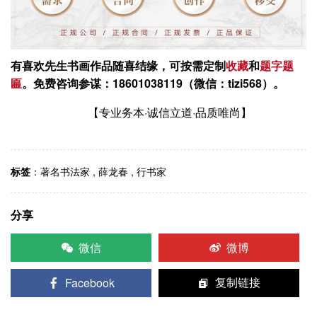
有喜欢先生书画作品随喜结缘，可按需定制
收藏
和
题字
题
匾
。
免费咨询参谋：18601038119（微信：tizi568）。
【专业务本·诚信立道·品质唯尚】
标签
：
著名书法家
,
薛龙春
,
行书家
分享
微信
微博
Facebook
复制链接