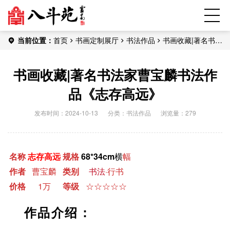
当前位置：
首页
书画定制展厅
书法作品
书画收藏|著名书法
家曹宝麟书法作品《志存高远》
书画收藏|著名书法家曹宝麟书法作
品《志存高远》
发布时间：2024-10-13
分类：
书法作品
浏览量：279
名称
志存高远
规格
68*34cm
横
幅
作者
曹宝麟
类别
书法
·行书
价格
1万
等级
☆☆☆☆☆
作品介绍：