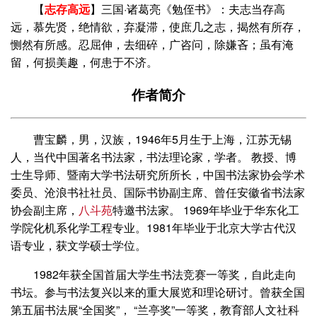
【
志存高远
】三国·诸葛亮《勉侄书》：夫志当存高
远，慕先贤，绝情欲，弃凝滞，使庶几之志，揭然有所存，
恻然有所感。忍屈伸，去细碎，广咨问，除嫌吝；虽有淹
留，何损美趣，何患于不济。
作者简介
曹宝麟，男，汉族，1946年5月生于上海，江苏无锡
人，当代中国著名书法家，书法理论家，学者。 教授、博
士生导师、暨南大学书法研究所所长，中国书法家协会学术
委员、沧浪书社社员、国际书协副主席、曾任安徽省书法家
协会副主席，
八斗苑
特邀书法家。 1969年毕业于华东化工
学院化机系化学工程专业。1981年毕业于北京大学古代汉
语专业，获文学硕士学位。
1982年获全国首届大学生书法竞赛一等奖，自此走向
书坛。参与书法复兴以来的重大展览和理论研讨。曾获全国
第五届书法展“全国奖”， “兰亭奖”一等奖，教育部人文社科