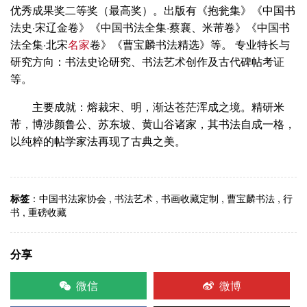
优秀成果奖二等奖（最高奖）。出版有《抱瓮集》《中国书
法史·宋辽金卷》《中国书法全集·蔡襄、米芾卷》《中国书
法全集·北宋
名家
卷》《曹宝麟书法精选》等。 专业特长与
研究方向：书法史论研究、书法艺术创作及古代碑帖考证
等。
主要成就：熔裁宋、明，渐达苍茫浑成之境。精研米
芾，博涉颜鲁公、苏东坡、黄山谷诸家，其书法自成一格，
以纯粹的帖学家法再现了古典之美。
标签
：
中国书法家协会
,
书法艺术
,
书画收藏定制
,
曹宝麟书法
,
行
书
,
重磅收藏
分享
微信
微博