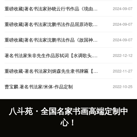
重磅收藏|著名书法家孙晓云行书作品《境由心
2024-09-07
造》
重磅收藏|著名书法家沈鹏书法作品屈原诗歌
2024-09-07
《橘颂》
重磅收藏|著名书法家沈鹏书法作品《故国神
2024-09-07
游》
著名书法家朱非先生作品苏轼词【水调歌头.明
2022-12-12
月几时有】
重磅收藏-著名书法家刘炳森先生隶书牌匾【墨
2022-11-27
友堂】
曹宝麟.著名书法家/米体-作品定制
2022-10-25
八斗苑・全国名家书画高端定制中
心！