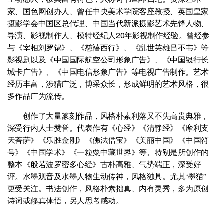
家、国色网创办人、曾任中央美术学院客座教授、英国皇家
摄影学会中国区总代理、中国当代新派摄影艺术先锋人物、
导演、影视制作人、模特经纪人20年影视制作经验。曾经参
与《宰相刘罗锅》、《慈禧西行》、《乱世英雄吕不韦》等
影视剧以及《中国国际航空公司形象广告》、《中国银行长
城卡广告》、《中国电信形象广告》等电视广告制作。艺术
经历丰富，涉猎广泛，博采众长，形成鲜明的艺术风格，很
多作品广为流传。
创作了大量篆刻作品，风格朴素利落又不失高贵典雅，
深受行内人士赞誉。代表作有《心经》《清静经》《摩利支
天菩萨》《乐胜金刚》《佛法僧宝》《美丽中国》《中国符
号》《中国学术》《一粒粟中藏世界》等。特别是所创作的
整本《般若波罗密多心经》古朴高雅、气势端正，深受好
评。水墨观音及水墨人物生动传神，风格独具。尤其“墨猫”
更受关注。书法创作，风格朴素拙真、内有灵秀，多为原创
诗词或修真体悟，另人思考感动。