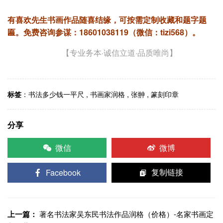
有喜欢先生书画作品随喜结缘，可按需定制收藏和题字题
匾。
免费咨询参谋：18601038119（微信：tizi568）。
【专业务本·诚信立道·品质唯尚】
标签
：
书法多少钱一平尺
,
书画家润格
,
张翀
,
篆刻印章
分享
微信
微博
Facebook
复制链接
上一篇：
著名书法家吴东民书法作品润格（价格）-名家书画定