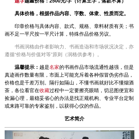
题字
题匾价格：2500元/字（计算主字，落款不算）
具体价格，根据作品内容、字数、体隶、性质而定。
印章价格与具体内容、款式、规格、章料材质有关；书
画不足一平尺按一平尺计算，特殊作品价格另议。
书画润格由作者影响力、书画造诣和市场状况决定，亦
遵循“价格与价值对等”原则（润格供参考）。
温馨提示：
越是
名家
的书画作品市场流通性越强，但是
真迹画作数量有限，市面上可能充斥着各种假冒伪劣作品，
价格也是千差万别。隔行如隔山，不懂书画就好比不懂烟酒
茶，各位看官在
收藏
过程中一定要擦亮眼睛，切忌图便宜和
捡漏心理，最稳妥省心的办法是找正规机构、专业平台定制
或来路可靠的专家鉴别，以获得心仪的作品。
艺术简介