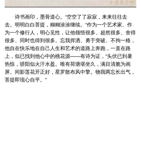
诗书画印，墨骨道心。“空空了了寂寂，来来往往去
去。明明白白菩提，糊糊涂涂继续。”作为一个艺术家、作
为一个修行人，明心见性，让他领悟很多、超然很多、舍得
很多、同时也得到很多。忘我挥洒、勇于突破、不拘一格，
他自在快乐地在自己人生和艺术的道路上奔跑，一直在路
上，似已找到他心中的桃花源——有诗为证，“头伏已到暑
热惊，骄阳似火汗水盈。唯有荷塘堪坐久，满目清脆为画
屏。间影莲花开正好，星罗散布风中擎。物我两忘长出气，
菩提即现心自平。”