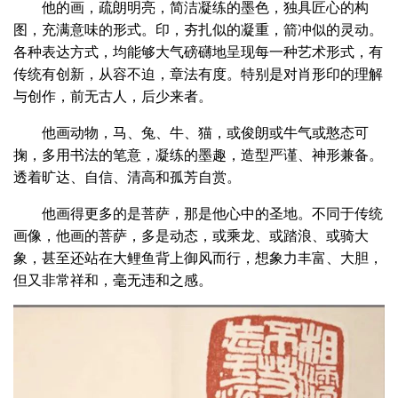
他的画，疏朗明亮，简洁凝练的墨色，独具匠心的构
图，充满意味的形式。印，夯扎似的凝重，箭冲似的灵动。
各种表达方式，均能够大气磅礴地呈现每一种艺术形式，有
传统有创新，从容不迫，章法有度。特别是对肖形印的理解
与创作，前无古人，后少来者。
他画动物，马、兔、牛、猫，或俊朗或牛气或憨态可
掬，多用书法的笔意，凝练的墨趣，造型严谨、神形兼备。
透着旷达、自信、清高和孤芳自赏。
他画得更多的是菩萨，那是他心中的圣地。不同于传统
画像，他画的菩萨，多是动态，或乘龙、或踏浪、或骑大
象，甚至还站在大鲤鱼背上御风而行，想象力丰富、大胆，
但又非常祥和，毫无违和之感。